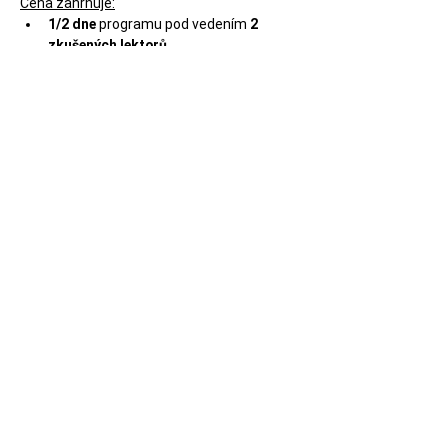
Cena zahrnuje:
1/2 dne 
programu pod vedením 
2 
zkušených lektorů
Nápoje
 (voda, káva, čaj)
Propůjčení figurín a nácvikových 
pomůcek
Bližší informace o kurzu
Kapacita  pouze 
15 míst
! 
Kurz je vhodný pro účastníky 
od 15 let.
Více informací najdeš na 
STRÁNCE 
KURZU