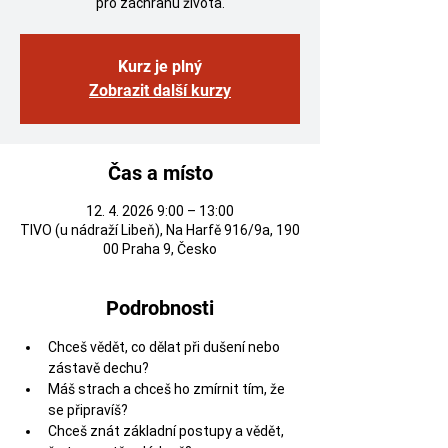
pro záchranu života.
Kurz je plný
Zobrazit další kurzy
Čas a místo
12. 4. 2026 9:00 – 13:00
TIVO (u nádraží Libeň), Na Harfě 916/9a, 190
00 Praha 9, Česko
Podrobnosti
Chceš vědět, co dělat při dušení nebo 
zástavě dechu?
Máš strach a chceš ho zmírnit tím, že 
se připravíš?
Chceš znát základní postupy a vědět, 