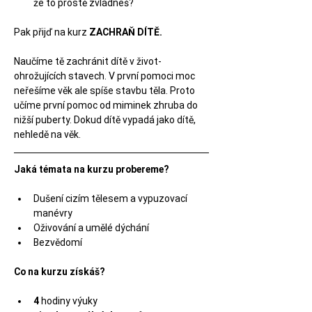
že to prostě zvládneš?
Pak přijď na kurz
 ZACHRAŇ DÍTĚ.
Naučíme tě zachránit dítě v život-
ohrožujících stavech. V první pomoci moc 
neřešíme věk ale spíše stavbu těla. Proto 
učíme první pomoc od miminek zhruba do 
nižší puberty. Dokud dítě vypadá jako dítě, 
nehledě na věk.
Jaká témata na kurzu probereme?
Dušení cizím tělesem a vypuzovací 
manévry
Oživování a umělé dýchání 
Bezvědomí
Co na kurzu získáš?
4
 hodiny výuky