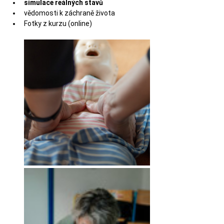
simulace reálných stavů
vědomosti k záchraně života
Fotky z kurzu (online)