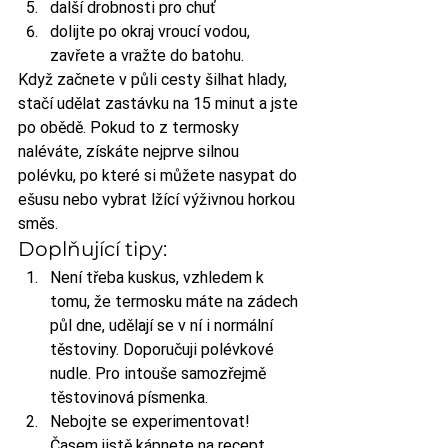
další drobnosti pro chuť
dolijte po okraj vroucí vodou, 
zavřete a vražte do batohu.
Když začnete v půli cesty šilhat hlady, 
stačí udělat zastávku na 15 minut a jste 
po obědě. Pokud to z termosky 
naléváte, získáte nejprve silnou 
polévku, po které si můžete nasypat do 
ešusu nebo vybrat lžící výživnou horkou 
směs.
Doplňující tipy:
Není třeba kuskus, vzhledem k 
tomu, že termosku máte na zádech 
půl dne, udělají se v ní i normální 
těstoviny. Doporučuji polévkové 
nudle. Pro intouše samozřejmě 
těstovinová písmenka.
Nebojte se experimentovat! 
Časem jistě kápnete na recept, 