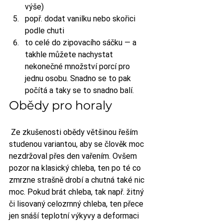
výše)
popř. dodat vanilku nebo skořici 
podle chuti
to celé do zipovacího sáčku — a 
takhle můžete nachystat 
nekonečné množství porcí pro 
jednu osobu. Snadno se to pak 
počítá a taky se to snadno balí.
Obědy pro horaly
 Ze zkušenosti obědy většinou řeším 
studenou variantou, aby se člověk moc 
nezdržoval přes den vařením. Ovšem 
pozor na klasický chleba, ten po té co 
zmrzne strašně drobí a chutná také nic 
moc. Pokud brát chleba, tak např. žitný 
či lisovaný celozrnný chleba, ten přece 
jen snáší teplotní výkyvy a deformaci 