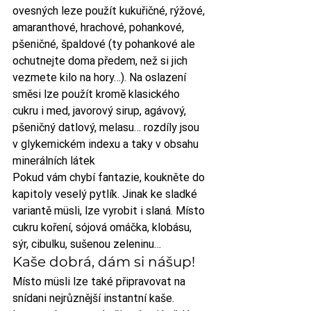
ovesných leze použít kukuřičné, rýžové, 
amaranthové, hrachové, pohankové, 
pšeničné, špaldové (ty pohankové ale 
ochutnejte doma předem, než si jich 
vezmete kilo na hory…). Na oslazení 
směsi lze použít kromě klasického 
cukru i med, javorový sirup, agávový, 
pšeničný datlový, melasu… rozdíly jsou 
v glykemickém indexu a taky v obsahu 
minerálních látek
Pokud vám chybí fantazie, koukněte do 
kapitoly veselý pytlík. Jinak ke sladké 
variantě müsli, lze vyrobit i slaná. Místo 
cukru koření, sójová omáčka, klobásu, 
sýr, cibulku, sušenou zeleninu…
Kaše dobrá, dám si nášup!
Místo müsli lze také připravovat na 
snídani nejrůznější instantní kaše. 