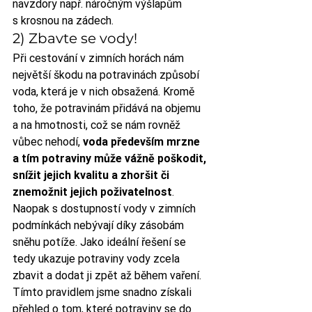
navzdory např. náročným výšlapům 
s krosnou na zádech.
2) Zbavte se vody!
Při cestování v zimních horách nám 
největší škodu na potravinách způsobí 
voda, která je v nich obsažená. Kromě 
toho, že potravinám přidává na objemu 
a na hmotnosti, což se nám rovněž 
vůbec nehodí, 
voda především mrzne 
a tím potraviny může vážně poškodit, 
snížit jejich kvalitu a zhoršit či 
znemožnit jejich poživatelnost
. 
Naopak s dostupností vody v zimních 
podmínkách nebývají díky zásobám 
sněhu potíže. Jako ideální řešení se 
tedy ukazuje potraviny vody zcela 
zbavit a dodat ji zpět až během vaření. 
Tímto pravidlem jsme snadno získali 
přehled o tom, které potraviny se do 