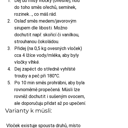
Dej do mísy vločky (ovesné), hoď 
do toho směs ořechů, semínek, 
rozinek…, co máš rád.
Oslaď směs medem/javorovým 
sirupem dle libosti. Možno 
dochutit např. skořicí či vanilkou, 
strouhanou čokoládou.
Přidej (na 0,5 kg ovesných vloček) 
cca 4 lžíce vody/mléka, aby byly 
vločky vlhké.
Dej zapéct do středně vyhřáté 
trouby a peč při 180°C.
Po 10 min směs prohrábni, aby byla 
rovnoměrně propečená. Müsli lze 
rovněž dochutit i sušeným ovocem, 
ale doporučuju přidat až po upečení.
Varianty k müsli:
 Vloček existuje spousta druhů, místo 