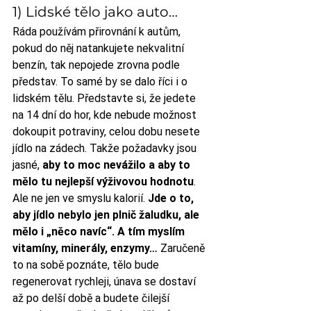
1) Lidské tělo jako auto…
Ráda používám přirovnání k autům, 
pokud do něj natankujete nekvalitní 
benzín, tak nepojede zrovna podle 
představ. To samé by se dalo říci i o 
lidském tělu. Představte si, že jedete 
na 14 dní do hor, kde nebude možnost 
dokoupit potraviny, celou dobu nesete 
jídlo na zádech. Takže požadavky jsou 
jasné, 
aby to moc nevážilo a aby to 
mělo tu nejlepší výživovou hodnotu
. 
Ale ne jen ve smyslu kalorií. 
Jde o to, 
aby jídlo nebylo jen plnič žaludku, ale 
mělo i „něco navíc“. A tím myslím 
vitamíny, minerály, enzymy…
 Zaručeně 
to na sobě poznáte, tělo bude 
regenerovat rychleji, únava se dostaví 
až po delší době a budete čilejší 