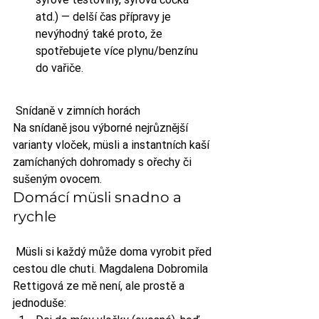
atd.) — delší čas přípravy je 
nevýhodný také proto, že 
spotřebujete více plynu/benzínu 
do vařiče.
 Snídaně v zimních horách
Na snídaně jsou výborné nejrůznější 
varianty vloček, müsli a instantních kaší 
zamíchaných dohromady s ořechy či 
sušeným ovocem.
Domácí müsli snadno a 
rychle
 Müsli si každý může doma vyrobit před 
cestou dle chuti. Magdalena Dobromila 
Rettigová ze mě není, ale prostě a 
jednoduše: