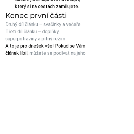
který si na cestách zamilujete.
Konec první části
Druhý díl článku – svačinky a večeře
Třetí díl článku – doplňky, 
superpotraviny a pitný režim
A to je pro dnešek vše! Pokud se Vám 
článek líbil, 
můžete se podívat na jeho 
druhou část
, ve které si povíme něco o 
cestovních svačinkách a o tom, co 
všechno se dá vymyslet na večeři… Tak 
zase příští čtvrtek!
Poznámka
Tento článek vznikl na přání účastníků 
zážitkového kurzu 
„První pomoc v 
zimních horách“
, který již od roku 
2014 pořádáme v Krušných horách. 
Právě chystáme další ročník zimního 
horského kurzu — pojeďte s námi! 