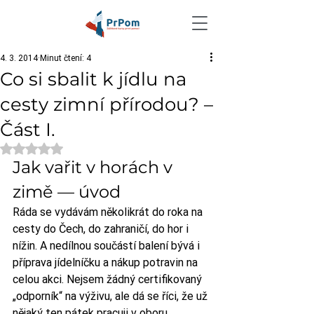
4. 3. 2014
Minut čtení: 4
Co si sbalit k jídlu na
cesty zimní přírodou? –
Část I.
Hodnoceno NaN z 5 hvězdiček.
Jak vařit v horách v 
zimě — úvod
Ráda se vydávám několikrát do roka na 
cesty do Čech, do zahraničí, do hor i 
nížin. A nedílnou součástí balení bývá i 
příprava jídelníčku a nákup potravin na 
celou akci. Nejsem žádný certifikovaný 
„odporník“ na výživu, ale dá se říci, že už 
nějaký ten pátek pracuji v oboru. 