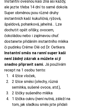
Instantní ovesnou kaši zná asi každý, 
ale jezte třeba 14 dní to samé dokola. 
Super obměnou jsou různé druhy 
instantních kaší: kukuřičná, rýžová, 
špaldová, pohanková, jahelná… Lze 
dochutit opět oříšky, ovocem, 
čokoládou nebo i zajímavou chuť 
dostanete přidáním instantního mléka 
či pudinku Créme Olé od Dr. Oetkera.
Instantní směs na ranní super kaši 
není žádný zázrak a můžete si jí 
snadno připravit sami.
 Já používám 
recept na 1 osobu tento:
4 lžíce vloček,
2 lžíce směsi (ořechy, různá 
semínka, sušené ovoce, atd.),
2 lžičky sušeného mléka
1 lžička cukru (není nutná, záleží na 
tom, jak sladkou směs jste přidali 