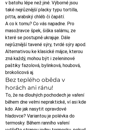
v batohu lépe než jiné. Výborné jsou 
také nejrůznější placky typu tortilla, 
pitta, arabský chléb či čapátí.
A co k tomu? Co vás napadne. Pro 
masožravce špek, šiška salámu, ze 
které se postupně ukrajuje. Dále 
nejrůznější tavené sýry, tvrdé sýry apod. 
Alternativou ke klasické májce, kterou 
zná každý, mohou být i zeleninové 
paštiky fazolová, bylinková, houbová, 
brokolicová aj.
Bez teplého oběda v 
horách ani ránu!
To, že na dlouhých pochodech je vaření 
během dne velmi nepraktické, ví asi kde 
kdo. Ale jak nasytit opravdové 
hladovce? Variantou je polévka do 
termosky. Během ranního vaření 
vytřiďte stranou jednu termosku, pokud 