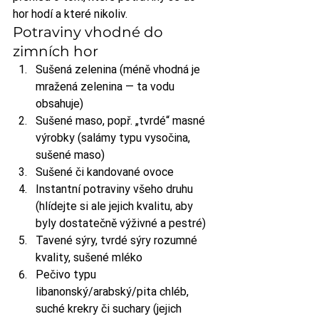
hor hodí a které nikoliv.
Potraviny vhodné do 
zimních hor
Sušená zelenina (méně vhodná je 
mražená zelenina — ta vodu 
obsahuje)
Sušené maso, popř. „tvrdé“ masné 
výrobky (salámy typu vysočina, 
sušené maso)
Sušené či kandované ovoce
Instantní potraviny všeho druhu 
(hlídejte si ale jejich kvalitu, aby 
byly dostatečně výživné a pestré)
Tavené sýry, tvrdé sýry rozumné 
kvality, sušené mléko
Pečivo typu 
libanonský/arabský/pita chléb, 
suché krekry či suchary (jejich 