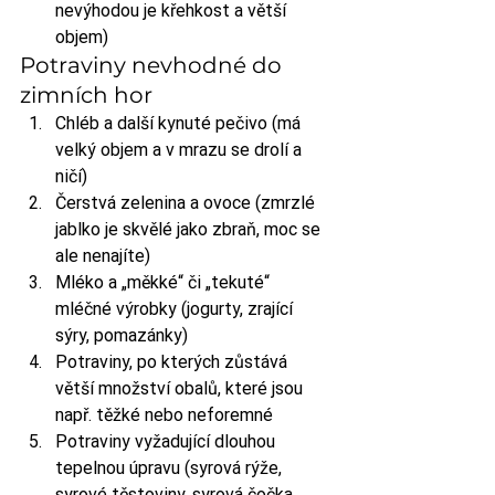
nevýhodou je křehkost a větší 
objem)
Potraviny nevhodné do 
zimních hor
Chléb a další kynuté pečivo (má 
velký objem a v mrazu se drolí a 
ničí)
Čerstvá zelenina a ovoce (zmrzlé 
jablko je skvělé jako zbraň, moc se 
ale nenajíte)
Mléko a „měkké“ či „tekuté“ 
mléčné výrobky (jogurty, zrající 
sýry, pomazánky)
Potraviny, po kterých zůstává 
větší množství obalů, které jsou 
např. těžké nebo neforemné
Potraviny vyžadující dlouhou 
tepelnou úpravu (syrová rýže, 
syrové těstoviny, syrová čočka 