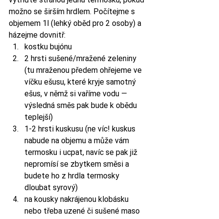
možno se širším hrdlem. Počítejme s 
objemem 1l (lehký oběd pro 2 osoby) a 
házejme dovnitř:
kostku bujónu
2 hrsti sušené/mražené zeleniny 
(tu mraženou předem ohřejeme ve 
víčku ešusu, které kryje samotný 
ešus, v němž si vaříme vodu — 
výsledná směs pak bude k obědu 
teplejší)
1-2 hrsti kuskusu (ne víc! kuskus 
nabude na objemu a může vám 
termosku i ucpat, navíc se pak již 
nepromísí se zbytkem směsi a 
budete ho z hrdla termosky 
dloubat syrový)
na kousky nakrájenou klobásku 
nebo třeba uzené či sušené maso