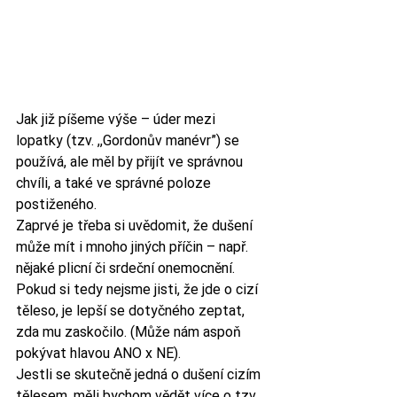
Jak již píšeme výše – úder mezi 
lopatky (tzv. ,,Gordonův manévr”) se 
používá, ale měl by přijít ve správnou 
chvíli, a také ve správné poloze 
postiženého. 
Zaprvé je třeba si uvědomit, že dušení 
může mít i mnoho jiných příčin – např. 
nějaké plicní či srdeční onemocnění. 
Pokud si tedy nejsme jisti, že jde o cizí 
těleso, je lepší se dotyčného zeptat, 
zda mu zaskočilo. (Může nám aspoň 
pokývat hlavou ANO x NE).
Jestli se skutečně jedná o dušení cizím 
tělesem, měli bychom vědět více o tzv. 