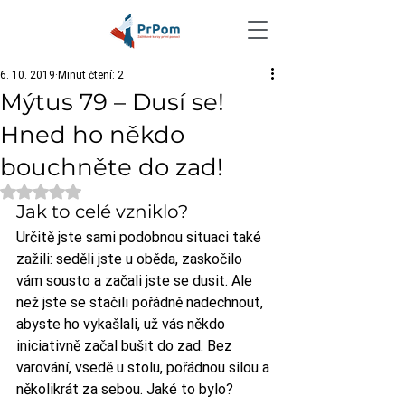
6. 10. 2019
Minut čtení: 2
Mýtus 79 – Dusí se!
Hned ho někdo
bouchněte do zad!
Hodnoceno NaN z 5 hvězdiček.
Jak to celé vzniklo?
Určitě jste sami podobnou situaci také 
zažili: seděli jste u oběda, zaskočilo 
vám sousto a začali jste se dusit. Ale 
než jste se stačili pořádně nadechnout, 
abyste ho vykašlali, už vás někdo 
iniciativně začal bušit do zad. Bez 
varování, vsedě u stolu, pořádnou silou a 
několikrát za sebou. Jaké to bylo? 