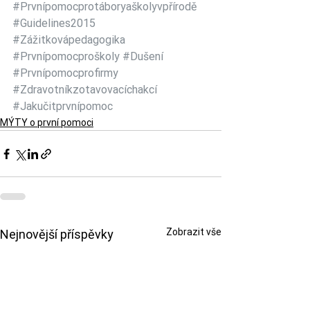
#Prvnípomocprotáboryaškolyvpřírodě
#Guidelines2015
#Zážitkovápedagogika
#Prvnípomocproškoly
#Dušení
#Prvnípomocprofirmy
#Zdravotníkzotavovacíchakcí
#Jakučitprvnípomoc
MÝTY o první pomoci
Zobrazit vše
Nejnovější příspěvky