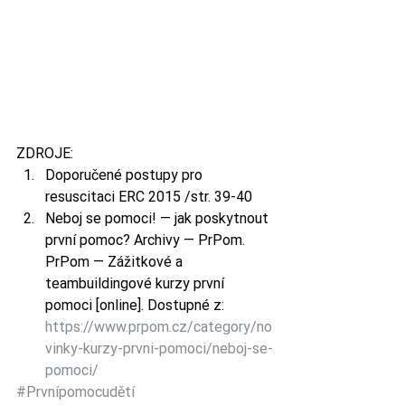
ZDROJE: 
Doporučené postupy pro 
resuscitaci ERC 2015 /str. 39-40
Neboj se pomoci! — jak poskytnout 
první pomoc? Archivy — PrPom. 
PrPom — Zážitkové a 
teambuildingové kurzy první 
pomoci [online]. Dostupné z: 
https://www.prpom.cz/category/no
vinky-kurzy-prvni-pomoci/neboj-se-
pomoci/
#Prvnípomocudětí