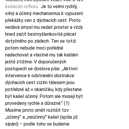
kašlacím reflexu
.  Je to velmi rychlý,  
silný a účinný mechanismus k vypuzení 
překážky ven z dýchacích cest. Proto 
nedává smysl mu nedat prostor a vždy 
hned začít bezmyšlenkovitě plácat 
dotyčného po zádech. Ten se totiž 
potom nebude moci pořádně 
nadechovat a vlastně mu tak kašlání 
ještě ztížíme. V doporučených 
postupech se doslova píše: ,,Aktivní 
intervence k odstranění obstrukce 
dýchacích cest cizím tělesem jsou 
potřebné až v okamžiku, kdy přestane 
být kašel účinný. Potom ale musejí být 
provedeny rychle a důrazně.” (1)
Musíme proto umět rozlišit tzv. 
,,účinný” a ,,neúčinný” kašel (spíše již 
sípání) – podle toho se budeme 