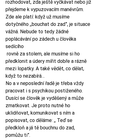
rozhodovat, zda ještě vyčkávat nebo již 
přejdeme k vypuzovacím manévrům. 
Zde ale platí: když už musíme 
dotyčného ,,bouchat do zad”, je situace 
vážná. Nebude to tedy žádné 
poplácávání po zádech u člověka 
sedícího 
 rovně za stolem, ale musíme si ho 
předklonit a údery mířit dobře a rázně 
mezi lopatky. A také vědět, co dělat, 
když to nezabírá…
No a v neposlední řadě je třeba vždy 
pracovat i s psychikou postiženého. 
Dusící se člověk je vyděšený a může 
zmatkovat. Je proto nutné ho 
uklidňovat, komunikovat s ním a 
popisovat, co děláme: ,, Teď se 
předkloň a já tě bouchnu do zad, 
pomůžu ti”. 