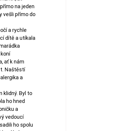
 přímo na jeden 
vešli přímo do 
čí a rychle 
 dítě a utíkala 
amarádka 
 koní 
a, ať k nám 
t. Naštěstí 
lergika a 
klidný. Byl to 
pla ho hned 
oničku a 
vý vedoucí 
adili ho spolu 