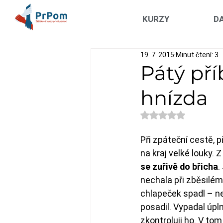
KURZY
DA
19. 7. 2015
Minut čtení: 3
Pátý př
hnízda
Hodnoceno NaN z 5
Při zpáteční cestě, p
na kraj velké louky. 
se zuřivě do břicha
.
nechala při zběsilém
chlapeček spadl – neb
posadil. Vypadal úpl
zkontroluji ho. V tom