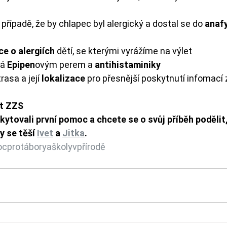
 případě, že by chlapec byl alergický a dostal se do 
anafy
e o alergiích
 dětí, se kterými vyrážíme na výlet
á 
Epipen
ovým perem a 
antihistaminiky
asa a její 
lokalizace
 pro přesnější poskytnutí infomací
at ZZS
kytovali první pomoc a chcete se o svůj příběh podělit
y se těší 
Ivet
 a 
Jitka
.
cprotáboryaškolyvpřírodě