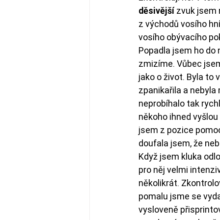
děsivější
 zvuk jsem 
z východů vosího hn
vosího obývacího pok
Popadla jsem ho do n
zmizíme. Vůbec jsem 
jako o život. Byla t
zpanikařila a nebyla 
neprobíhalo tak rychl
někoho ihned vyšlou 
jsem z pozice pomoc
doufala jsem, že neb
Když jsem kluka odlož
pro něj velmi intenzi
několikrát. Zkontrol
pomalu jsme se vyda
vysloveně přisprinto