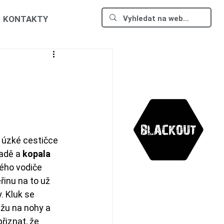
KONTAKTY
o úzké cestičce 
adě a 
kopala 
vého vodiče 
řinu na to už 
. Kluk se 
žu na nohy a 
řiznat, že 