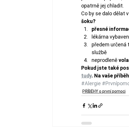
opatrně jej chladit.
Co by se dalo dělat v
šoku? 
přesné informac
lékárna vybaven
předem určená tr
službě
neprodleně 
vol
Pokud jste také pos
tudy
. Na vaše příběh
#Alergie
#Prvnípomo
PŘÍBĚHY o první pomoci