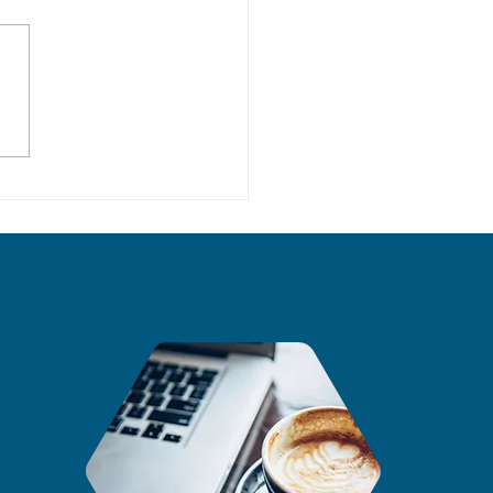
CÁTÝ DRUHÝ PŘÍBĚH:
APS V METRU