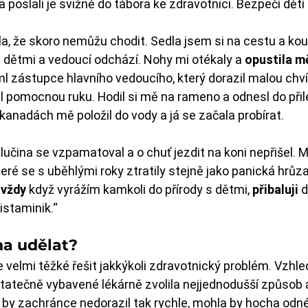
poslali je svižně do tábora ke zdravotnici. Bezpečí dětí i
tila, že skoro nemůžu chodit. Sedla jsem si na cestu a kou
s dětmi a vedoucí odchází. Nohy mi otékaly a 
opustila m
ml zástupce hlavního vedoucího, který dorazil malou chví
žil pomocnou ruku. Hodil si mě na rameno a odnesl do přil
 kanadách mě položil do vody a já se začala probírat.
lučina se vzpamatoval a o chuť jezdit na koni nepřišel. M
které se s uběhlými roky ztratily stejně jako panická hrůza
 
vždy
 když vyrážím kamkoli do přírody s dětmi, 
přibaluji
 
istaminik.“
a udělat?
je velmi těžké řešit jakkýkoli zdravotnický problém. Vzhl
tatečně vybavené lékárně zvolila nejjednodušší způsob a
 by zachránce nedorazil tak rychle, mohla by hocha odné