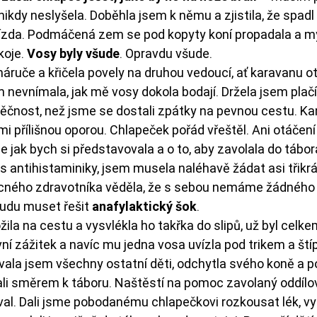
nikdy neslyšela. Doběhla jsem k němu a zjistila, že spadl
ízda. Podmáčená zem se pod kopyty koní propadala a my 
oje. 
Vosy byly všude
. Opravdu všude.
áruče a křičela povely na druhou vedoucí, ať karavanu oto
nevnímala, jak mě vosy dokola bodají. Držela jsem plačící
o věčnost, než jsme se dostali zpátky na pevnou cestu. K
mi přílišnou oporou. Chlapeček pořád vřeštěl. Ani otáčení
e jak bych si představovala a o to, aby zavolala do tábor
s antihistaminiky, jsem musela naléhavě žádat asi třikrá
ného zdravotníka věděla, že s sebou nemáme žádného a
udu muset řešit 
anafylaktický šok
.
ila na cestu a vysvlékla ho takřka do slipů, už byl celkem 
vní zážitek a navíc mu jedna vosa uvízla pod trikem a ští
ovala jsem všechny ostatní děti, odchytla svého koně a p
li směrem k táboru. Naštěstí na pomoc zavolaný oddílo
val. Dali jsme pobodanému chlapečkovi rozkousat lék, vys