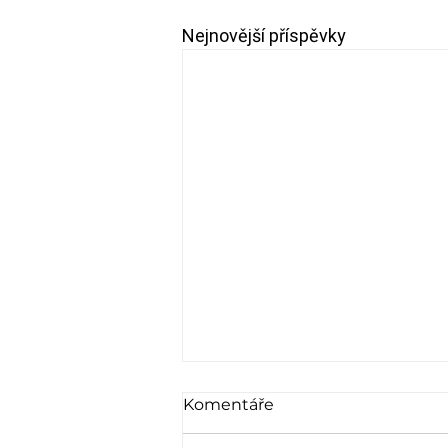
Nejnovější příspěvky
DVACÁTÝ PRVNÍ PŘÍBĚH:
Komentáře
KRVÁCENÍ Z NOSU