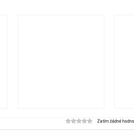
Hodnoceno 0 z 5 hvězdiček.
Zatím žádné hodno