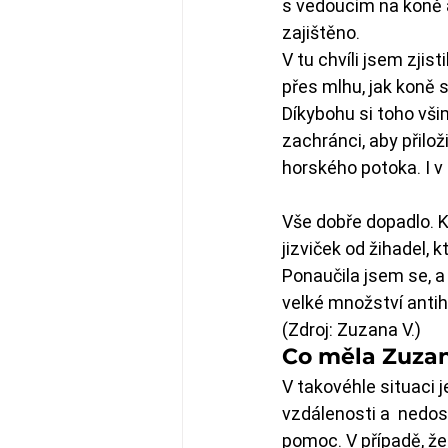
s vedoucím na koně a 
zajištěno.
V tu chvíli jsem zjis
přes mlhu, jak koně 
Díkybohu si toho vši
zachránci, aby přilo
horského potoka. I v
Vše dobře dopadlo. K
jizviček od žihadel, 
Ponaučila jsem se, a
velké množství antih
(Zdroj: Zuzana V.)
Co měla Zuzan
V takovéhle situaci 
vzdálenosti a  nedos
pomoc. V případě, že