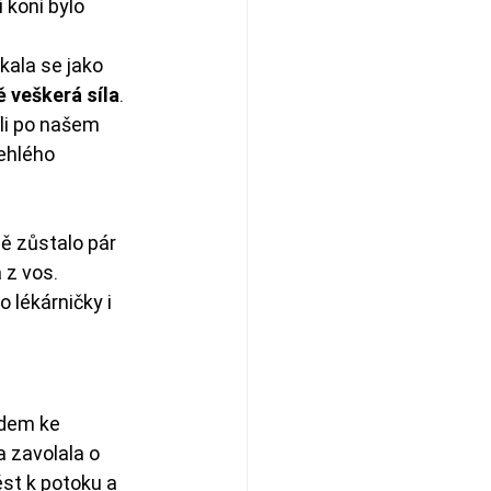
 koní bylo 
kala se jako 
ě veškerá síla
. 
li po našem 
ehlého 
ě zůstalo pár 
 z vos. 
do lékárničky i 
edem ke 
 zavolala o 
st k potoku a 