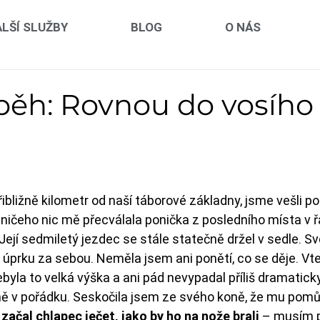
LŠÍ SLUŽBY
BLOG
O NÁS
íběh: Rovnou do vosího
 hvězdiček.
řibližně kilometr od naší táborové základny, jsme vešli p
Z ničeho nic mě přecválala ponička z posledního místa v ř
 Její sedmiletý jezdec se stále statečně držel v sedle. S
 úprku za sebou. Neměla jsem ani ponětí, co se děje. Vte
yla to velká výška a ani pád nevypadal příliš dramaticky
ně v pořádku. Seskočila jsem ze svého koně, že mu pomů
 
začal chlapec ječet, jako by ho na nože brali
 – musím p