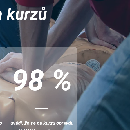
h kurzů
%
98 %
o
uvádí, že se na kurzu opravdu