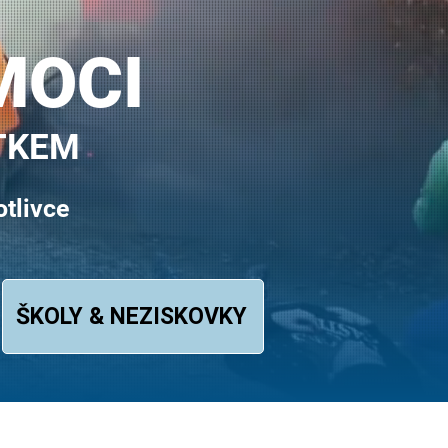
MOCI
ITKEM
otlivce
ŠKOLY & NEZISKOVKY