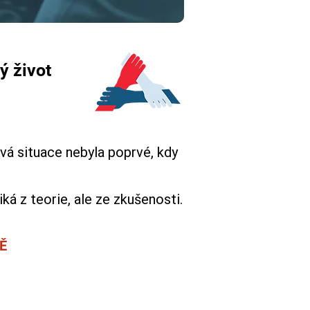
ý život
vá situace nebyla poprvé, kdy
á z teorie, ale ze zkušenosti.
Ě