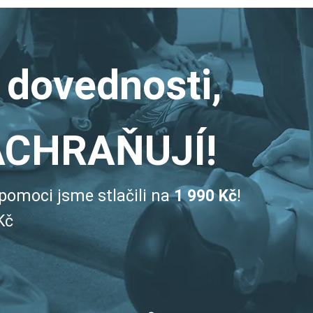
 dovednosti,
ACHRAŇUJÍ!
pomoci jsme stlačili na
1 990 Kč
!
Kč