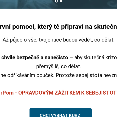
rvní pomoci, který tě připraví na skutečn
Až půjde o vše, tvoje ruce budou vědět, co dělat.
 chvíle bezpečně a nanečisto
– aby skutečná krizo
přemýšlíš, co dělat.
e odříkáváním pouček. Protože sebejistota nevznik
rPom - OPRAVDOVÝM ZÁŽITKEM K SEBEJISTOT
CHCI VYBRAT KURZ