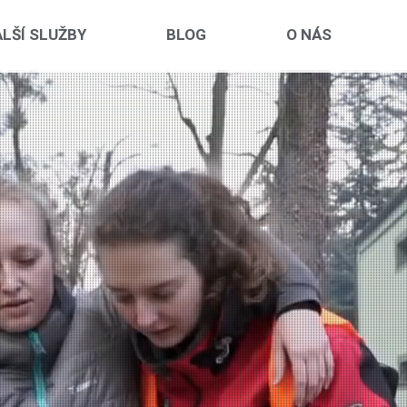
LŠÍ SLUŽBY
BLOG
O NÁS