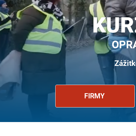
KUR
OPRA
Zážitk
FIRMY