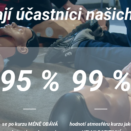
ají účastníci našic
95 %
99 
se po kurzu MÉNĚ OBÁVÁ
hodnotí atmosféru kurzu jak