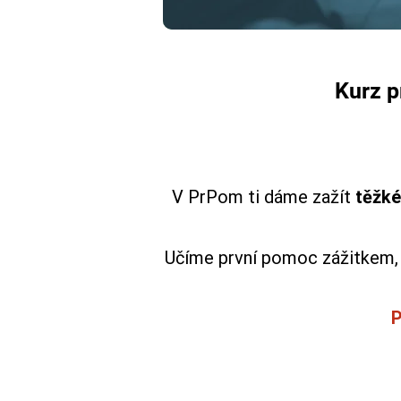
Kurz p
V PrPom ti dáme zažít
těžké
Učíme první pomoc zážitkem, n
P