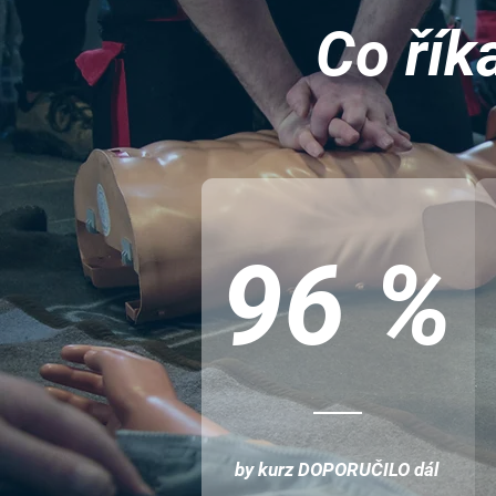
Co řík
96 %
by kurz DOPORUČILO dál