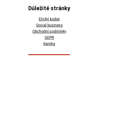
Důležité stránky
Etický kodex
Social business
Obchodní podmínky
GDPR
Kariéra
Kontaktní údaje
770 680 155
obchod@zazij-prpom.cz
info@zazij-prpom.cz
Kontaktní formulář
Podporujeme online platby