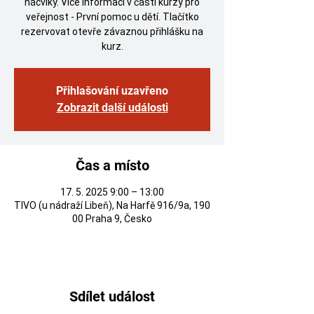
nácviky. Více informací v části kurzy pro
veřejnost - První pomoc u dětí. Tlačítko
rezervovat otevře závaznou přihlášku na
kurz.
Přihlašování uzavřeno
Zobrazit další události
Čas a místo
17. 5. 2025 9:00 – 13:00
TIVO (u nádraží Libeň), Na Harfě 916/9a, 190
00 Praha 9, Česko
Sdílet událost