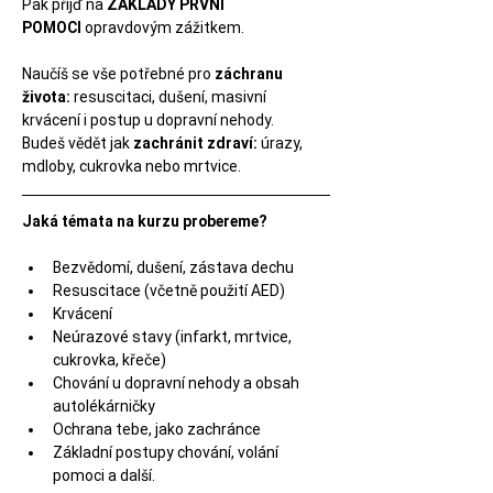
Pak přijď na 
ZÁKLADY PRVNÍ 
POMOCI
 opravdovým zážitkem.
Naučíš se vše potřebné pro 
záchranu 
života:
 resuscitaci, dušení, masivní 
krvácení i postup u dopravní nehody.
Budeš vědět jak 
zachránit zdraví:
 úrazy, 
mdloby, cukrovka nebo mrtvice.
Jaká témata na kurzu probereme?
Bezvědomí, dušení, zástava dechu
Resuscitace (včetně použití AED)
Krvácení
Neúrazové stavy (infarkt, mrtvice, 
cukrovka, křeče)
Chování u dopravní nehody a obsah 
autolékárničky
Ochrana tebe, jako zachránce
Základní postupy chování, volání 
pomoci a další.