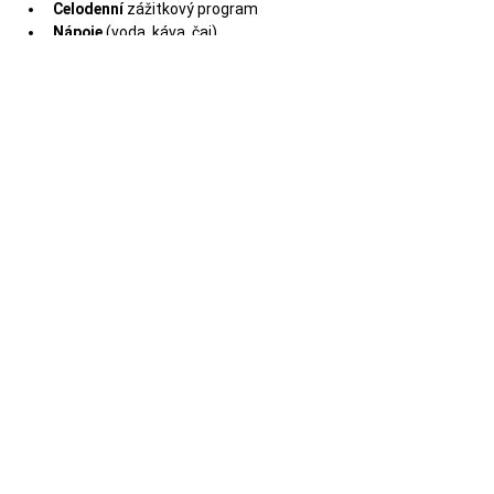
Celodenní 
zážitkový program
Nápoje
 (voda, káva, čaj)
Vybavení a obvazový a další materiál.
Vždy minimálně 
2 lektoři, 
zajišťující 
hladký průběh a bezpečí na kurzu
Kvalitní výuka
 první pomoci 
zpracovaná metodikou zážitkové 
pedagogiky
Bližší informace o kurzu
Kapacita  pouze 
15 míst
! 
Kurz je vhodný pro účastníky 
od 15 let.
Více informací najdeš na 
STRÁNCE 
KURZU