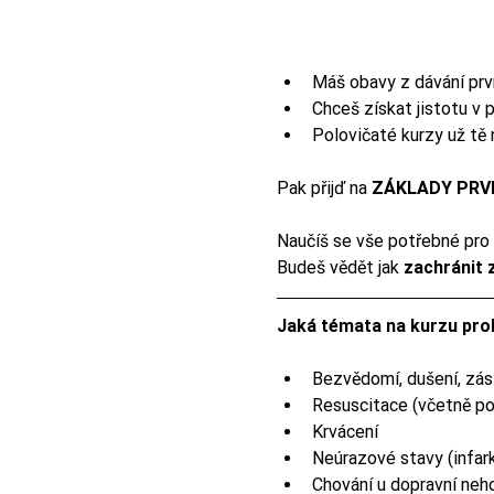
Máš obavy z dávání prv
Chceš získat jistotu v
Polovičaté kurzy už t
Pak přijď na 
ZÁKLADY PRV
Naučíš se vše potřebné pro 
Budeš vědět jak 
zachránit z
Jaká témata na kurzu pr
Bezvědomí, dušení, zá
Resuscitace (včetně po
Krvácení
Neúrazové stavy (infark
Chování u dopravní neh