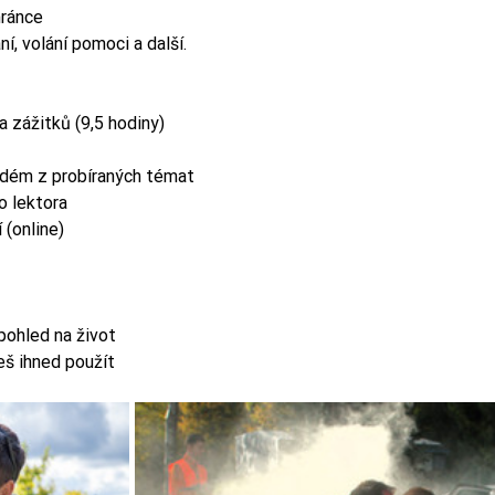
hránce
í, volání pomoci a další.
a zážitků (9,5 hodiny)
ždém z probíraných témat
o lektora
 (online)
 pohled na život
š ihned použít