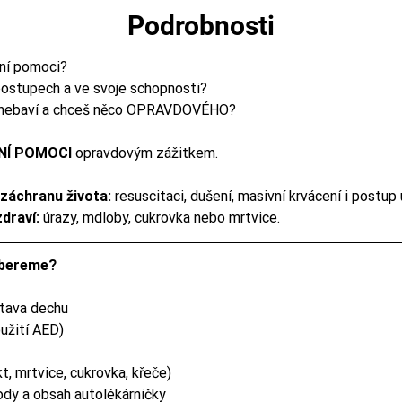
Podrobnosti
ní pomoci?
 postupech a ve svoje schopnosti?
ě nebaví a chceš něco OPRAVDOVÉHO?
NÍ POMOCI
 opravdovým zážitkem.
záchranu života:
 resuscitaci, dušení, masivní krvácení i postup
draví:
 úrazy, mdloby, cukrovka nebo mrtvice.
obereme?
stava dechu
užití AED)
t, mrtvice, cukrovka, křeče)
ody a obsah autolékárničky