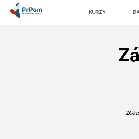
KURZY
DA
Zá
Základ