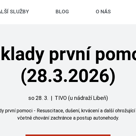
LŠÍ SLUŽBY
BLOG
O NÁS
klady první pom
(28.3.2026)
so 28. 3.
  |  
TIVO (u nádraží Libeň)
y první pomoci - Resuscitace, dušení, krvácení a další ohrožující
včetně chování zachránce a postup autonehody.