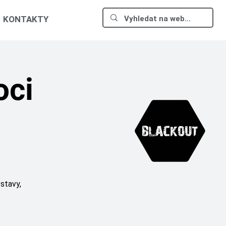
KONTAKTY
oci
 stavy,