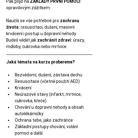
Pak přijď na 
ZÁKLADY PRVNÍ POMOCI
opravdovým zážitkem.
Naučíš se vše potřebné pro 
záchranu 
života:
 resuscitaci, dušení, masivní 
krvácení i postup u dopravní nehody.
Budeš vědět jak 
zachránit zdraví:
 úrazy, 
mdloby, cukrovka nebo mrtvice.
Jaká témata na kurzu probereme?
Bezvědomí, dušení, zástava dechu
Resuscitace (včetně použití AED)
Krvácení
Neúrazové stavy (infarkt, mrtvice, 
cukrovka, křeče)
Chování u dopravní nehody a obsah 
autolékárničky
Ochrana tebe, jako zachránce
Základní postupy chování, volání 
pomoci a další.