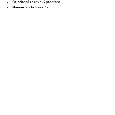
Celodenní 
zážitkový program
Nápoje
 (voda, káva, čaj)
Vybavení a obvazový a další materiál.
Vždy minimálně 
2 lektoři, 
zajišťující 
hladký průběh a bezpečí na kurzu
Kvalitní výuka
 první pomoci 
zpracovaná metodikou zážitkové 
pedagogiky
Bližší informace o kurzu
Kapacita  pouze 
15 míst
! 
Kurz je vhodný pro účastníky 
od 15 let.
Více informací najdeš na 
STRÁNCE 
KURZU