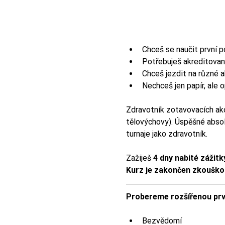
Chceš se naučit první 
Potřebuješ akreditovaný
Chceš jezdit na různé a
Nechceš jen papír, ale
Zdravotník zotavovacích akcí
tělovýchovy). Úspěšné absolv
turnaje jako zdravotník.
Zažiješ 
4 dny nabité zážitk
Kurz je zakončen zkouško
Probereme rozšířenou prv
Bezvědomí