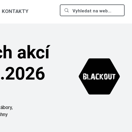
KONTAKTY
h akcí
3.2026
tábory,
chny