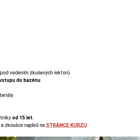
 pod vedením zkušených lektorů
vstupu do bazénu
eriály
tníky 
od 15 let.
 a zkoušce najdeš na 
STRÁNCE KURZU