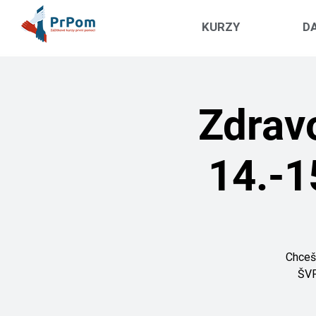
KURZY
DA
Zdrav
14.-1
Chceš 
ŠVP