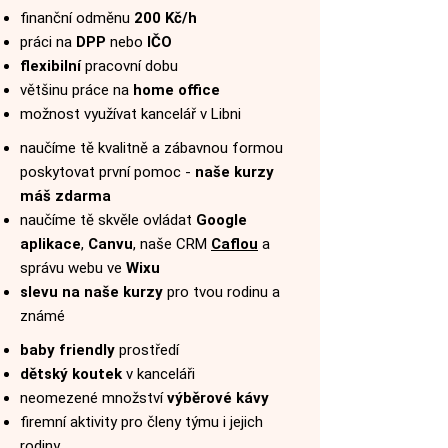
finanční odměnu
200 Kč/h
práci na
DPP
nebo
IČO
flexibilní
pracovní dobu
většinu práce na
home office
možnost využívat kancelář v Libni
naučíme tě kvalitně a zábavnou formou
poskytovat první pomoc -
naše kurzy
máš zdarma
naučíme tě skvěle ovládat
Google
aplikace
,
Canvu
, naše CRM
Caflou
a
správu webu ve
Wixu
slevu na naše kurzy
pro tvou rodinu a
známé
baby friendly
prostředí
dětský koutek
v kanceláři
neomezené množství
výběrové kávy
firemní aktivity pro členy týmu i jejich
rodiny