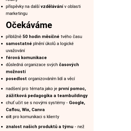
příspěvky na další
vzdělávání
v oblasti
marketingu
Očekáváme
přibližně
5
0 hodin měsíčné
tvého času
samostatné
plnění úkolů a logické
uvažování
férová komunikace
důsledná organizace svých
časových
možností
posedlost
organizováním lidí a věcí
nadšení pro témata jako je
první pomoc,
zážitková pedagogika a teambuildingy
chuť učit se s novými systémy -
Google,
Caflou, Wix, Canva
cit
pro komunikaci s klienty
znalost našich produktů a týmu
- než