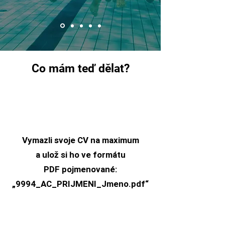
Co mám teď dělat?
Vymazli svoje CV na maximum
a ulož si ho ve formátu
PDF pojmenované:
„9994_AC_PRIJMENI_Jmeno.pdf“