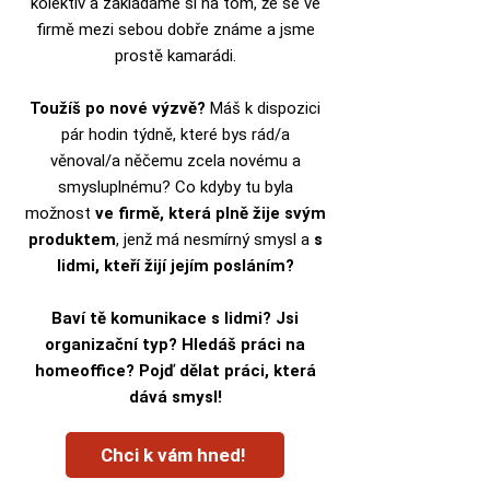
kolektiv a zakládáme si na tom, že se ve
firmě mezi sebou dobře známe a jsme
prostě kamarádi.
Toužíš po nové výzvě?
Máš k dispozici
pár hodin týdně, které bys rád/a
věnoval/a něčemu zcela novému a
smysluplnému? Co kdyby tu byla
možnost
ve firmě, která plně žije svým
produktem
, jenž má nesmírný smysl a
s
lidmi, kteří žijí jejím posláním?
Baví tě komunikace s lidmi? Jsi
organizační typ? Hledáš práci na
homeoffice? Pojď dělat práci, která
dává smysl!
Chci k vám hned!