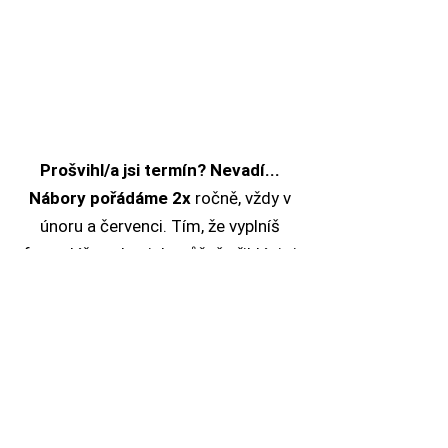
Prošvihl/a jsi termín? Nevadí...
Nábory pořádáme 2x
ročně, vždy v
únoru a červenci. Tím, že vyplníš
formulář se do nich můžeš přihlásit i
s předstihem a až se bude nábor
blížit, ozveme se ti a budeme tě
informovat o datu případného
pohovoru.
Pokud máš další otázky, můžeš se