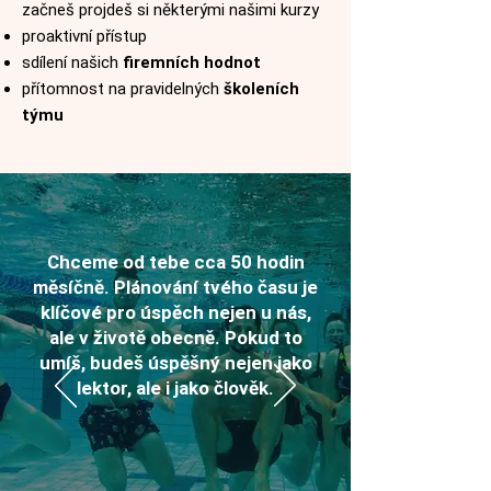
začneš projdeš si některými našimi kurzy
proaktivní přístup
sdílení našich
firemních hodnot
přítomnost na pravidelných
školeních
týmu
Chceme od tebe cca 50 hodin
měsíčně.
Plánování tvého času je
klíčové pro úspěch nejen u nás,
ale v životě obecně. Pokud to
umíš, budeš úspěšný nejen jako
lektor, ale i jako člověk.