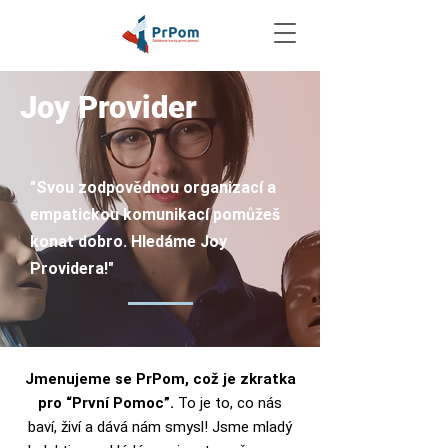
Joy Provider
"Svou zodpovědnou organizací a
empatickou komunikací pomůžeš
konat dobro.
Hledáme Joy
Providera!
"
Jmenujeme se PrPom, což je zkratka
pro “První Pomoc”.
To je to, co nás
baví, živí a dává nám smysl! Jsme mladý