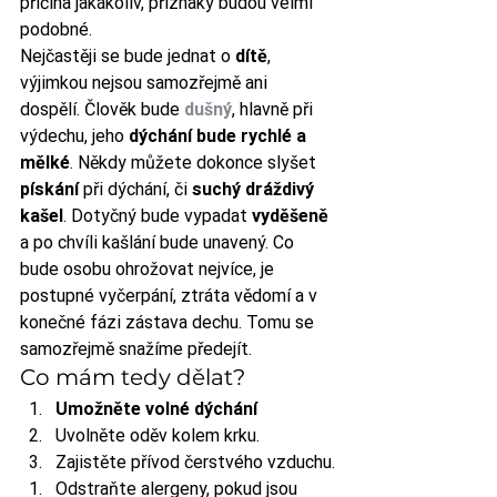
příčina jakákoliv, příznaky budou velmi 
podobné. 
Nejčastěji se bude jednat o 
dítě
, 
výjimkou nejsou samozřejmě ani 
dospělí. Člověk bude 
dušný
, hlavně při 
výdechu, jeho 
dýchání bude rychlé a 
mělké
. Někdy můžete dokonce slyšet 
pískání
 při dýchání, či 
suchý dráždivý 
kašel
. Dotyčný bude vypadat 
vyděšeně
a po chvíli kašlání bude unavený. Co 
bude osobu ohrožovat nejvíce, je 
postupné vyčerpání, ztráta vědomí a v 
konečné fázi zástava dechu. Tomu se 
samozřejmě snažíme předejít. 
Co mám tedy dělat? 
Umožněte volné dýchání
Uvolněte oděv kolem krku.
Zajistěte přívod čerstvého vzduchu.
Odstraňte alergeny, pokud jsou 