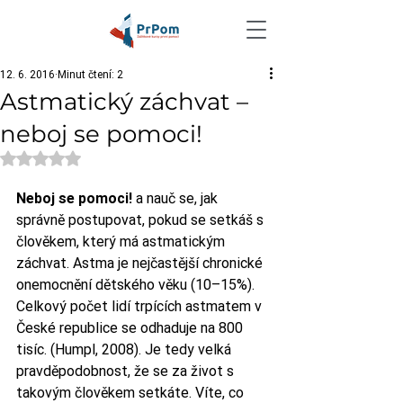
12. 6. 2016
Minut čtení: 2
Astmatický záchvat –
neboj se pomoci!
Hodnoceno NaN z 5 hvězdiček.
Neboj se pomoci!
 a nauč se, jak 
správně postupovat, pokud se setkáš s 
člověkem, který má astmatickým 
záchvat. Astma je nejčastější chronické 
onemocnění dětského věku (10–15%). 
Celkový počet lidí trpících astmatem v 
České republice se odhaduje na 800 
tisíc. (Humpl, 2008). Je tedy velká 
pravděpodobnost, že se za život s 
takovým člověkem setkáte. Víte, co 