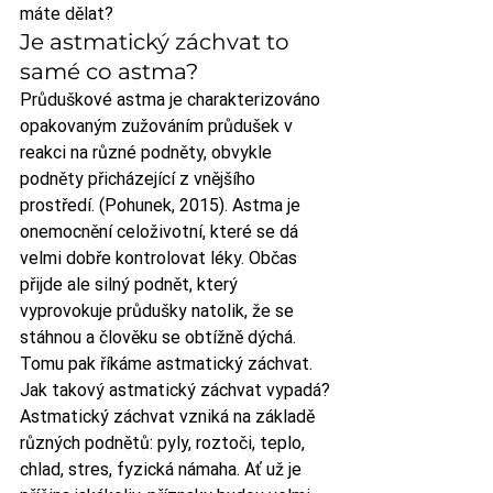
máte dělat? 
Je astmatický záchvat to 
samé co astma? 
Průduškové astma je charakterizováno 
opakovaným zužováním průdušek v 
reakci na různé podněty, obvykle 
podněty přicházející z vnějšího 
prostředí. (Pohunek, 2015). Astma je 
onemocnění celoživotní, které se dá 
velmi dobře kontrolovat léky. Občas 
přijde ale silný podnět, který 
vyprovokuje průdušky natolik, že se 
stáhnou a člověku se obtížně dýchá. 
Tomu pak říkáme astmatický záchvat. 
Jak takový astmatický záchvat vypadá?
Astmatický záchvat vzniká na základě 
různých podnětů: pyly, roztoči, teplo, 
chlad, stres, fyzická námaha. Ať už je 