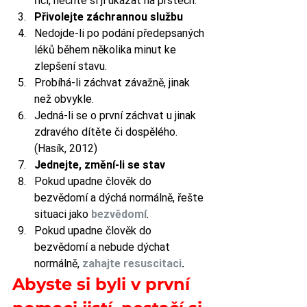
říci, nechte si ji ukázat na prstech. 
Přivolejte záchrannou službu
Nedojde-li po podání předepsaných 
léků během několika minut ke 
zlepšení stavu.
Probíhá-li záchvat závažně, jinak 
než obvykle.
Jedná-li se o první záchvat u jinak 
zdravého dítěte či dospělého. 
(Hasík, 2012) 
Jednejte, změní-li se stav
Pokud upadne člověk do 
bezvědomí a dýchá normálně, řešte 
situaci jako 
bezvědomí
.
Pokud upadne člověk do 
bezvědomí a nebude dýchat 
normálně, 
zahajte resuscitaci
.
Abyste si byli v první 