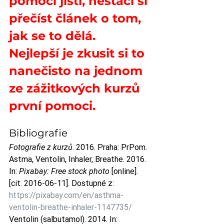
pomoci jistí, nestačí si 
přečíst článek o tom, 
jak se to dělá. 
Nejlepší je zkusit si to 
nanečisto na jednom 
ze 
zážitkových kurzů 
první pomoci
.
Bibliografie 
Fotografie z kurzů
. 2016. Praha: PrPom. 
Astma, Ventolin, Inhaler, Breathe. 2016. 
In: 
Pixabay: Free stock photo
 [online]. 
[cit. 2016-06-11]. Dostupné z: 
https://pixabay.com/en/asthma-
ventolin-breathe-inhaler-1147735/
Ventolin (salbutamol). 2014. In: 