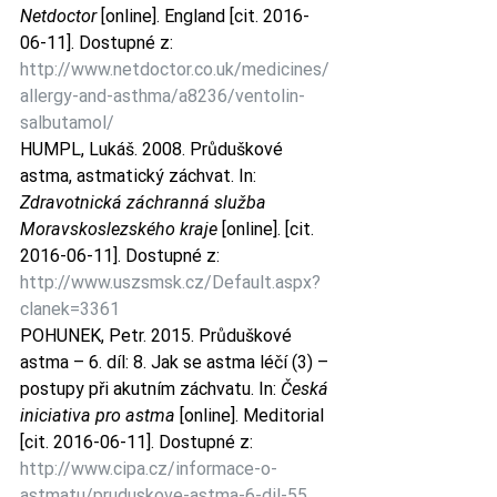
Netdoctor
 [online]. England [cit. 2016-
06-11]. Dostupné z: 
http://www.netdoctor.co.uk/medicines/
allergy-and-asthma/a8236/ventolin-
salbutamol/
HUMPL, Lukáš. 2008. Průduškové 
astma, astmatický záchvat. In: 
Zdravotnická záchranná služba 
Moravskoslezského kraje
 [online]. [cit. 
2016-06-11]. Dostupné z: 
http://www.uszsmsk.cz/Default.aspx?
clanek=3361
POHUNEK, Petr. 2015. Průduškové 
astma – 6. díl: 8. Jak se astma léčí (3) – 
postupy při akutním záchvatu. In: 
Česká 
iniciativa pro astma
 [online]. Meditorial 
[cit. 2016-06-11]. Dostupné z: 
http://www.cipa.cz/informace-o-
astmatu/pruduskove-astma-6-dil-55