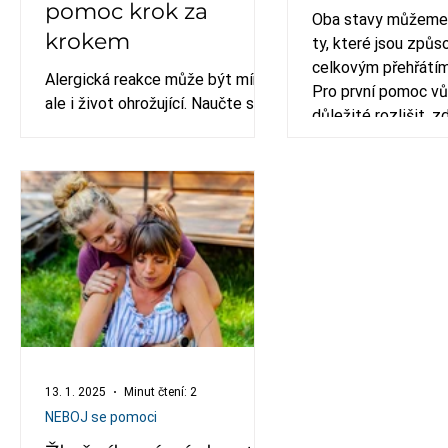
pomoc krok za
Oba stavy můžeme 
krokem
ty, které jsou způ
celkovým přehřátím
Alergická reakce může být mírná,
Pro první pomoc vů
ale i život ohrožující. Naučte se
důležité rozlišit, z
rozpoznat příznaky anafylaxe a
úpal nebo úžeh. Zjist
správně poskytnout první pomoc
pomoci!
krok za krokem. Přehled pro
veřejnost v rámci kurzu první
pomoci.
13. 1. 2025
Minut čtení: 2
NEBOJ se pomoci