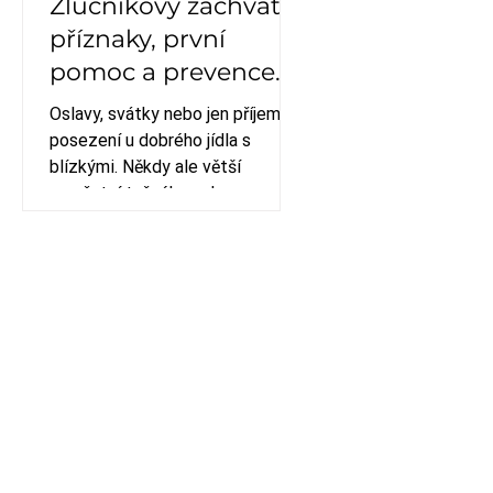
Žlučníkový záchvat –
příznaky, první
pomoc a prevence.
Oslavy, svátky nebo jen příjemné
posezení u dobrého jídla s
blízkými. Někdy ale větší
množství tučného nebo
kořeněného jídla může vyvolat
nepříjemné zdravotní potíže.
Náhle se objeví silná bolest pod
pravým žeberním obloukem,
která se může zhoršovat, často
doprovázená nevolností. Večer
se rázem změní v řešení
zdravotního problému. Abyste
věděli, co dělat, připravili jsme
přehled první pomoci při
žlučníkové kolice.