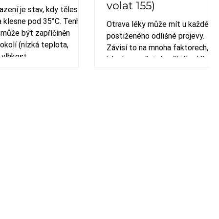
volat 155)
zení je stav, kdy tělesná
a klesne pod 35°C. Tenhle
Otrava léky může mít u každého
 může být zapříčiněn
postiženého odlišné projevy.
okolí (nízká teplota,
Závisí to na mnoha faktorech,
 vlhkost
jako je množství požitého léku,
druh léku.