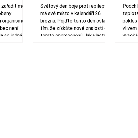
zařadit mezi
Světový den boje proti epilepsii
Podchla
sobeny
má své místo v kalendáři 26.
teplot
 organismu.
března. Pojďte tento den oslavit
pokles
bec není
tím, že získáte nové znalosti o
vlivem 
da se jedná o
tomto onemocnění! Jak vlastně
vysoká
i, jak
vypadá epileptický záchvat a jak
se chovat, pokud se s ním v
životě setkáte? Jaká je první
pomoc při epileptickém
záchvatu? Tam se někdo klepe!
Asi má epilepťák. Epilepsie je
onemocnění mozku, při kterém
neurony vydávají „špatné“ signály
do těla , které na to reaguje
různým způsobem. Z toho
vyplývá, že ne každý epileptick