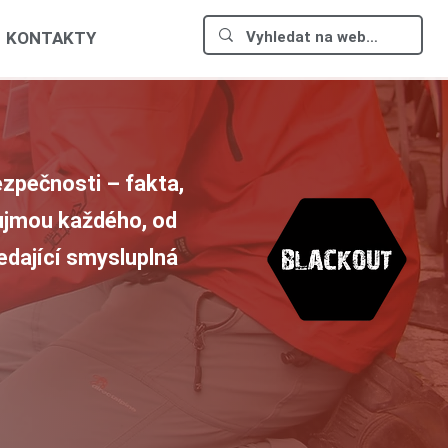
KONTAKTY
zpečnosti – fakta,
aujmou každého, od
ledající smysluplná