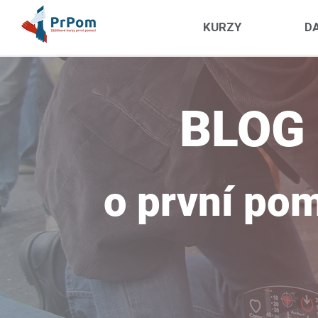
KURZY
DA
BLOG
o první po