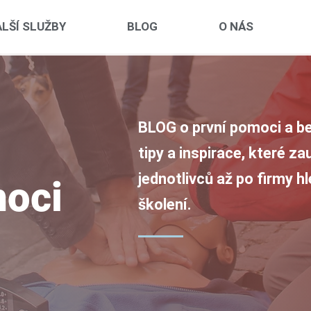
LŠÍ SLUŽBY
BLOG
O NÁS
BLOG o první pomoci a be
tipy a inspirace, které z
jednotlivců až po firmy h
moci
školení.