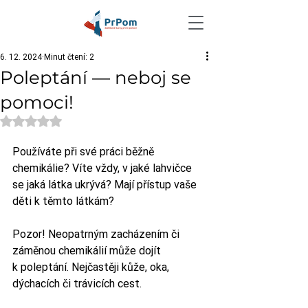
6. 12. 2024
Minut čtení: 2
Poleptání — neboj se
pomoci!
Hodnoceno NaN z 5 hvězdiček.
Používáte při své práci běžně 
chemikálie? Víte vždy, v jaké lahvičce 
se jaká látka ukrývá? Mají přístup vaše 
děti k těmto látkám? 
Pozor! Neopatrným zacházením či 
záměnou chemikálií může dojít 
k poleptání. Nejčastěji kůže, oka, 
dýchacích či trávicích cest. 