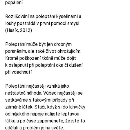
popálení. 
Rozlišování na poleptání kyselinami a 
louhy postrádá v první pomoci smysl. 
(Hasík, 2012) 
Poleptání může být jen drobným 
poraněním, ale také život ohrožujícím. 
Kromě poškození tkáně může dojít 
k oslepnutí při poleptání oka či dušení 
při vdechnutí.
Poleptání nejčastěji vzniká jako 
nešťastná náhoda. Vůbec nejčastěji se 
setkáváme s takovými případy při 
záměně látek. Stačí, když si do lahvičky 
od nějakého nápoje nalijete leptavou 
látku a po čase zapomenete, že jste to 
udělali a problém je na světe. 