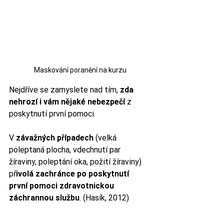
Maskování poranění na kurzu
Nejdříve se zamyslete nad tím, 
zda 
nehrozí i vám nějaké nebezpečí
 z 
poskytnutí první pomoci. 
V
 závažných případech
 (velká 
poleptaná plocha, vdechnutí par 
žíraviny, poleptání oka, požití žíraviny) 
př
ivolá zachránce po poskytnutí 
první pomoci zdravotnickou 
záchrannou službu
. (Hasík, 2012)