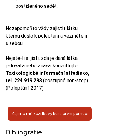
postiženého sedět.
Nezapomeňte vždy zajistit látku, 
kterou došlo k poleptání a vezměte ji 
s sebou. 
Nejste-li si jisti, zda je daná látka 
jedovatá nebo žíravá, konzultujte 
Toxikologické informační středisko, 
tel. 224 919 293
 (dostupné non-stop). 
(Poleptání, 2017)
Zajímá mě zážitkový kurz první pomoci
Bibliografie