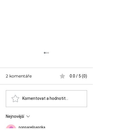
2 komentáře
0.0 / 5 (0)
Poranění oka — neboj
Otrava alkoho
Komentovat a hodnotit...
se pomoci!
Neboj se pomo
Nejnovější
nonpareilpaprika