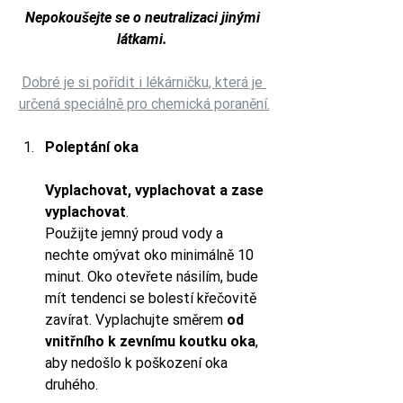
Nepokoušejte se o neutralizaci jinými 
látkami. 
Dobré je si pořídit i lékárničku, která je 
určená speciálně pro chemická poranění.
Poleptání oka
Vyplachovat, vyplachovat a zase 
vyplachovat
. 
Použijte jemný proud vody a 
nechte omývat oko minimálně 10 
minut. Oko otevřete násilím, bude 
mít tendenci se bolestí křečovitě 
zavírat. Vyplachujte směrem 
od 
vnitřního k zevnímu koutku oka
, 
aby nedošlo k poškození oka 
druhého. 