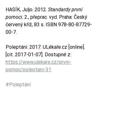
HASÍK, Juljo. 2012. 
Standardy první 
pomoci
. 2., přeprac. vyd. Praha: Český 
červený kříž, 83 s. ISBN 978-80-87729-
00-7.
Poleptání. 2017. ULékaře.cz [online]. 
[cit. 2017-01-07]. Dostupné z: 
https://www.ulekare.cz/prvni-
pomoc/poleptani-31
#Poleptání