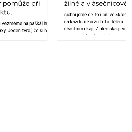
 pomůže při
žilné a vlásečnicové
rktu.
šichni jsme se to učili ve škole a
na každém kurzu toto dělení
i vezmeme na paškál hned
účastníci říkají. Z hlediska první
xy. Jeden tvrdí, že silné
pomoci je to zbytečné.
 pomáhá při infarktu
du a umí zabránit srdeční
.