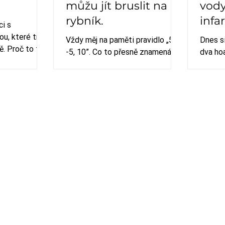
můžu jít bruslit na
vody
rybník.
infa
ci s
ou, které trvá
Vždy měj na paměti pravidlo „5,
Dnes s
ě. Proč to tak
-5, 10”. Co to přesně znamená se
dva hoa
dozvíš v článku.
kašlání
myokar
fibrilaci