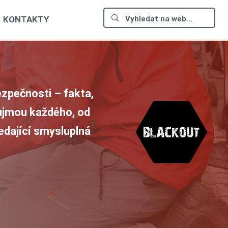
KONTAKTY
zpečnosti – fakta,
aujmou každého, od
ledající smysluplná