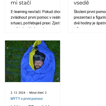
mi stačí
vsedě
E-learning nestačí. Pokud chceš
Školení první pomo
zvládnout první pomoc v reálné
prezentací a figurín
situaci, potřebuješ praxi. Zjisti,
dvě hodiny je špatn
proč je kvalitní první pomoc o
je?
zážitku a jak vybrat kurz první
pomoci, který tě opravdu
připraví.
2. 12. 2024
Minut čtení: 2
MÝTY o první pomoci