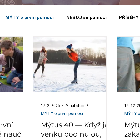
MÝTY o první pomoci
NEBOJ se pomoci
PŘÍBĚHY 
17. 2. 2025
Minut čtení: 2
14. 12. 
MÝTY o první pomoci
MÝTY o 
rvní
Mýtus 40 — Když je
Mýtu
 naučit
venku pod nulou,
zaka