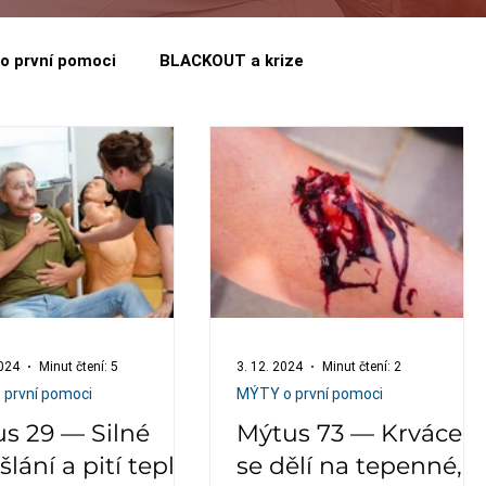
o první pomoci
BLACKOUT a krize
2024
Minut čtení: 5
3. 12. 2024
Minut čtení: 2
první pomoci
MÝTY o první pomoci
s 29 — Silné
Mýtus 73 — Krvácení
šlání a pití teplé
se dělí na tepenné,