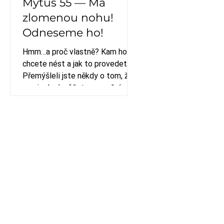
Mýtus 55 — Má
zlomenou nohu!
Odneseme ho!
Hmm…a proč vlastně? Kam ho
chcete nést a jak to provedete?
Přemýšleli jste někdy o tom, že
manipulací můžete poranění
ještě zhoršit? A...