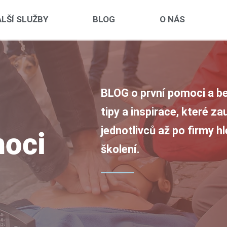
LŠÍ SLUŽBY
BLOG
O NÁS
BLOG o první pomoci a be
tipy a inspirace, které z
jednotlivců až po firmy h
moci
školení.