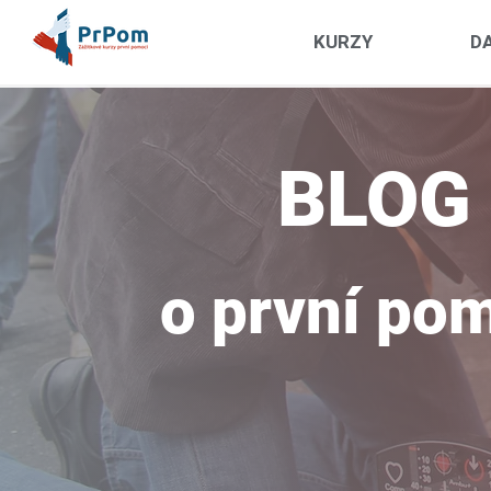
KURZY
DA
BLOG
o první po