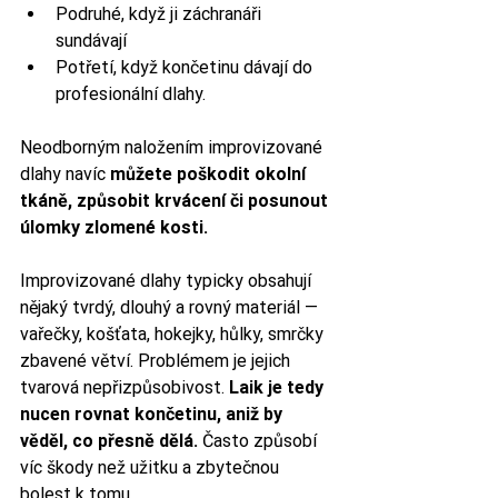
Podruhé, když ji záchranáři 
sundávají
Potřetí, když končetinu dávají do 
profesionální dlahy.
Neodborným naložením improvizované 
dlahy navíc 
můžete poškodit okolní 
tkáně, způsobit krvácení či posunout 
úlomky zlomené kosti. 
Improvizované dlahy typicky obsahují 
nějaký tvrdý, dlouhý a rovný materiál — 
vařečky, košťata, hokejky, hůlky, smrčky 
zbavené větví. Problémem je jejich 
tvarová nepřizpůsobivost. 
Laik je tedy 
nucen rovnat končetinu, aniž by 
věděl, co přesně dělá.
 Často způsobí 
víc škody než užitku a zbytečnou 
bolest k tomu.