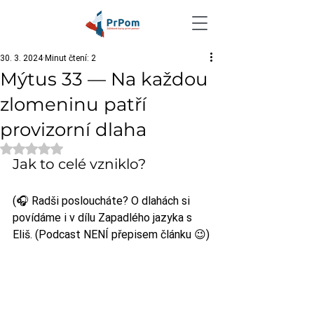
30. 3. 2024
Minut čtení: 2
Mýtus 33 — Na každou
zlomeninu patří
provizorní dlaha
Hodnoceno NaN z 5 hvězdiček.
Jak to celé vzniklo?
(🎧 Radši posloucháte? O dlahách si 
povídáme i v dílu Zapadlého jazyka s 
Eliš. (Podcast NENÍ přepisem článku 😉)