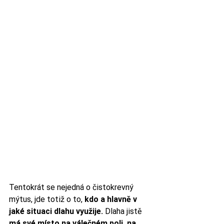
Tentokrát se nejedná o čistokrevný 
mýtus, jde totiž o to, 
kdo a hlavně v 
jaké situaci dlahu využije.
 Dlaha jistě 
má své místo na válečném poli, na 