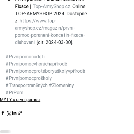
Fixace | 
Top-ArmyShop.cz
. Online. 
TOP-ARMYSHOP. 2024. Dostupné 
z: 
https://www.top-
armyshop.cz/magazin/prvni-
pomoc-poraneni-koncetin-fixace-
dlahovani
. [cit. 2024-03-30].
#Prvnípomocudětí
#Prvnípomocvhoráchapřírodě
#Prvnípomocprotáboryaškolyvpřírodě
#Prvnípomocproškoly
#Transportraněných
#Zlomeniny
#PrPom
MÝTY o první pomoci