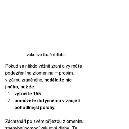
vakuová fixační dlaha
Pokud se někdo vážně zraní a vy máte 
podezření na zlomeninu — prosím, 
v zájmu zraněného, 
nedělejte nic 
jiného, než že:
vytočíte 155
pomůžete dotyčnému v zaujetí 
pohodlnější polohy.
Záchranáři po svém příjezdu zlomeninu 
znehybní pomocí vakuové dlahy.  Ta 