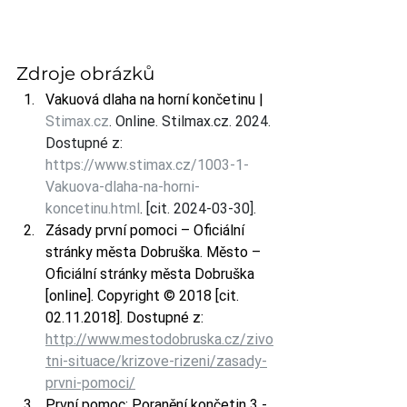
Zdroje obrázků
Vakuová dlaha na horní končetinu | 
Stimax.cz
. Online. 
Stilmax.cz
. 2024. 
Dostupné z: 
https://www.stimax.cz/1003-1-
Vakuova-dlaha-na-horni-
koncetinu.html
. [cit. 2024-03-30].
Zásady první pomoci – Oficiální 
stránky města Dobruška. Město – 
Oficiální stránky města Dobruška 
[online]. Copyright © 2018 [cit. 
02.11.2018]. Dostupné z: 
http://www.mestodobruska.cz/zivo
tni-situace/krizove-rizeni/zasady-
prvni-pomoci/
První pomoc: Poranění končetin 3 - 