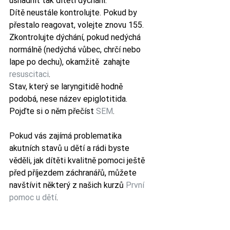
usnadnit tak dítěti dýchání.
Dítě neustále kontrolujte. Pokud by 
přestalo reagovat, volejte znovu 155. 
Zkontrolujte dýchání, pokud nedýchá 
normálně (nedýchá vůbec, chrčí nebo 
lape po dechu), okamžitě  zahajte 
resuscitaci
. 
Stav, který se laryngitidě hodně 
podobá, nese název epiglotitida. 
Pojďte si o něm přečíst 
SEM
.
Pokud vás zajímá problematika 
akutních stavů u dětí a rádi byste 
věděli, jak dítěti kvalitně pomoci ještě 
před příjezdem záchranářů, můžete 
navštívit některý z našich kurzů 
První 
pomoc u dětí
.