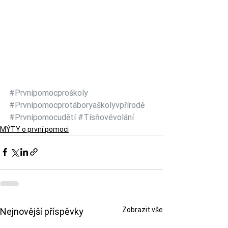
#Prvnípomocproškoly
#Prvnípomocprotáboryaškolyvpřírodě
#Prvnípomocudětí
#Tísňovévolání
MÝTY o první pomoci
Zobrazit vše
Nejnovější příspěvky