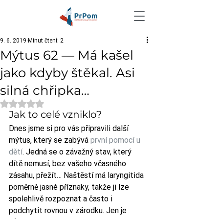
9. 6. 2019
Minut čtení: 2
Mýtus 62 — Má kašel
jako kdyby štěkal. Asi
silná chřipka…
Hodnoceno NaN z 5 hvězdiček.
Jak to celé vzniklo?
Dnes jsme si pro vás připravili další 
mýtus, který se zabývá 
první pomocí u 
dětí
. Jedná se o závažný stav, který 
dítě nemusí, bez vašeho včasného 
zásahu, přežít… Naštěstí má laryngitida 
poměrně jasné příznaky, takže ji lze 
spolehlivě rozpoznat a často i 
podchytit rovnou v zárodku. Jen je 