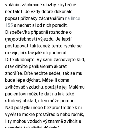
voláním záchranné služby zbytečně 
neotálet. Je vždy dobré dokonale 
popsat příznaky záchranářům 
na lince 
155
 a nechat si od nich poradit. 
Dispečer/ka případně rozhodne o 
(ne)potřebnosti výjezdu. Je lepší 
postupovat takto, než tento rychle se 
rozvíjející stav jakkoli podcenit.
Dítě uklidňujte. Vy sami zachovejte klid, 
stav dítěte panikařením akorát 
zhoršíte. Dítě nechte sedět, tak se mu 
bude lépe dýchat. Máte-li doma 
zvlhčovač vzduchu, použijte jej. Malému 
pacientovi můžete dát na krk také 
studený obklad, i ten může pomoci. 
Nad postýlku nebo bezprostředně k ní 
vyvěste mokré prostěradlo nebo ručník, 
i ty mohou vzduch významně zvlhčit a 