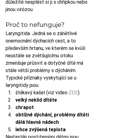
důležité nesplést si ji s chřipkou nebo 
jinou virózou. 
Proč to nefunguje?
Laryngitida. Jedná se o zánětlivé 
onemocnění dýchacích cest, a to 
především hrtanu, ve kterém se kvůli 
neustále se zvětšujícímu otoku 
zmenšuje průsvit a dotyčné dítě má 
stále větší problémy s dýcháním.
Typické příznaky vyskytující se u 
laryngitidy jsou: 
štěkavý kašel (viz video 
ZDE
) 
velký neklid dítěte
chrapot
obtížné dýchání, problémy dítěti 
dělá hlavně nádech
lehce zvýšená teplota
Nejčastěji postiženými dětmi jsou 