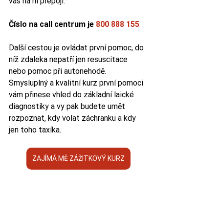
vás na ní přepojí.
Číslo na call centrum je
 800 888 155
.
Další cestou je ovládat první pomoc, do 
níž zdaleka nepatří jen resuscitace 
nebo pomoc při autonehodě. 
Smysluplný a kvalitní kurz první pomoci 
vám přinese vhled do základní laické 
diagnostiky a vy pak budete umět 
rozpoznat, kdy volat záchranku a kdy 
jen toho taxíka.
ZAJÍMÁ MĚ ZÁŽITKOVÝ KURZ