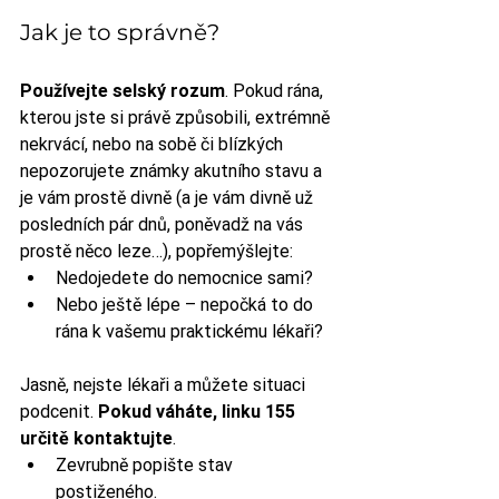
Jak je to správně?
Používejte selský rozum
. Pokud rána, 
kterou jste si právě způsobili, extrémně 
nekrvácí, nebo na sobě či blízkých 
nepozorujete známky akutního stavu a 
je vám prostě divně (a je vám divně už 
posledních pár dnů, poněvadž na vás 
prostě něco leze…), popřemýšlejte: 
Nedojedete do nemocnice sami? 
Nebo ještě lépe – nepočká to do 
rána k vašemu praktickému lékaři?
Jasně, nejste lékaři a můžete situaci 
podcenit.
 Pokud váháte, linku 155 
určitě kontaktujte
. 
Zevrubně popište stav 
postiženého. 