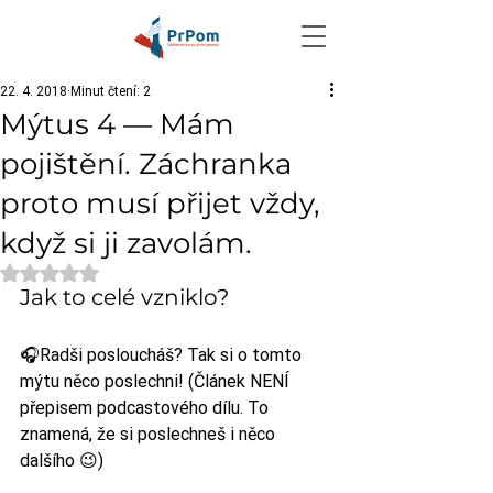
22. 4. 2018
Minut čtení: 2
Mýtus 4 — Mám
pojištění. Záchranka
proto musí přijet vždy,
když si ji zavolám.
Hodnoceno NaN z 5 hvězdiček.
Jak to celé vzniklo?
🎧Radši posloucháš? Tak si o tomto 
mýtu něco poslechni! (Článek NENÍ 
přepisem podcastového dílu. To 
znamená, že si poslechneš i něco 
dalšího 😉)