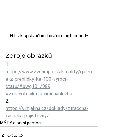
Nácvik správného chování u autonehody
Zdroje obrázků
1. 
https://www.zzshmp.cz/aktuality/galeri
e-z-prehlidky-ke-100-vyroci-
statu/#bwg101/989
#Zdravotnickázáchrannáslužba
2. 
https://vimjakna.cz/doklady/ztracena-
karticka-pojistovny/
MÝTY o první pomoci