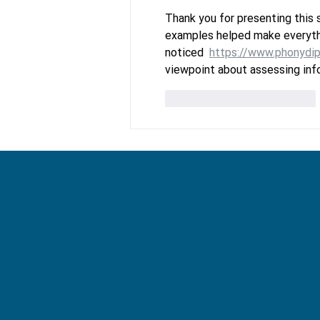
Thank you for presenting this 
examples helped make everythin
noticed  
https://www.phonydi
viewpoint about assessing infor
To se mi líbí
Reagovat