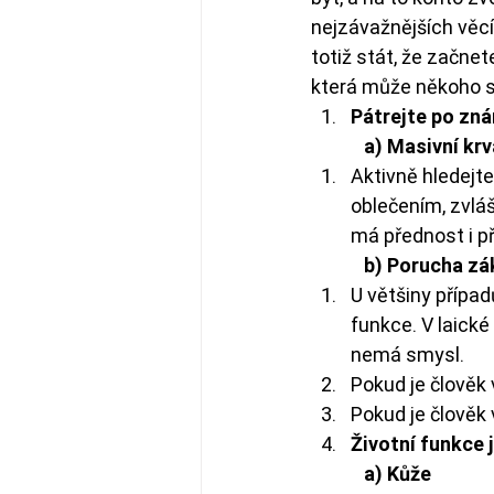
nejzávažnějších věcí
totiž stát, že začnet
která může někoho st
Pátrejte po zná
            a) Masivní k
Aktivně hledejte
oblečením, zvláš
má přednost i p
            b) Porucha
U většiny případ
funkce. V laick
nemá smysl.
Pokud je člověk 
Pokud je člověk
Životní funkce 
            a) Kůže