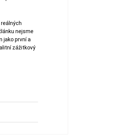
 reálných 
článku nejsme 
 jako první a 
litní zážitkový 