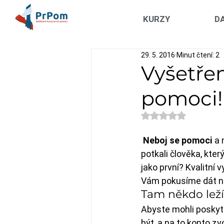
KURZY
DA
29. 5. 2016
Minut čtení: 2
Vyšetřen
pomoci!
Hodnoceno NaN z 5
Neboj se pomoci 
a 
potkali člověka, kte
jako první? Kvalitní
Vám pokusíme dát ná
Tam někdo leží
Abyste mohli poskytn
být, a na to konto z