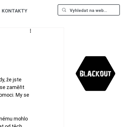
KONTAKTY
y, že jste 
 se zaměřit 
pomoci. My se 
yčnému mohlo 
at od těch 