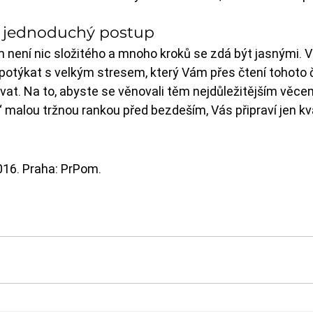
o jednoduchý postup
 není nic složitého a mnoho kroků se zdá být jasnými. V
potýkat s velkým stresem, který Vám přes čtení tohoto 
at. Na to, abyste se věnovali těm nejdůležitějším věcem
“ malou tržnou rankou před bezdeším, Vás připraví jen kva
2016. Praha: PrPom.