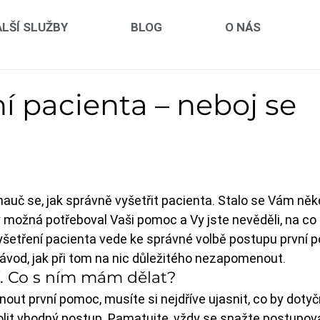
LŠÍ SLUŽBY
BLOG
O NÁS
í pacienta – neboj se
 hvězdiček.
nauč se, jak správně vyšetřit pacienta. Stalo se Vám někd
rý možná potřeboval Vaši pomoc a Vy jste nevěděli, na co
 vyšetření pacienta vede ke správné volbě postupu první 
vod, jak při tom na nic důležitého nezapomenout.
. Co s ním mám dělat?
out první pomoc, musíte si nejdříve ujasnit, co by dot
volit vhodný postup. Pamatujte, vždy se snažte postupov