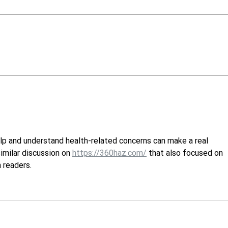
Úpal a úžeh — neboj se
Epil
pomoci!
nebo
lp and understand health-related concerns can make a real 
imilar discussion on 
https://360haz.com/
 that also focused on 
 readers.