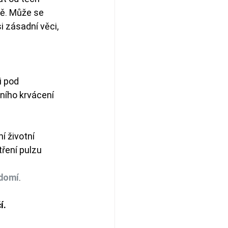
ě. Může se 
i zásadní věci, 
i pod 
ního krvácení 
í životní 
tření pulzu 
domí
.
. 