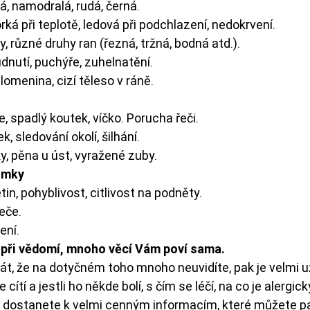
á, namodralá, rudá, černá.
rká při teplotě, ledová při podchlazení, nedokrvení.
y, různé druhy ran (řezná, tržná, bodná atd.).
dnutí, puchýře, zuhelnatění.
lomenina, cizí těleso v ráně.
e, spadlý koutek, víčko. Porucha řeči.
, sledování okolí, šilhání.
ky, pěna u úst, vyražené zuby.
známky
in, pohyblivost, citlivost na podněty.
řeče.
ení.
při vědomí, mnoho věcí Vám poví sama. 
t, že na dotyčném toho mnoho neuvidíte, pak je velmi už
e cítí a jestli ho někde bolí, s čím se léčí, na co je alergic
 dostanete k velmi cenným informacím, které můžete pa