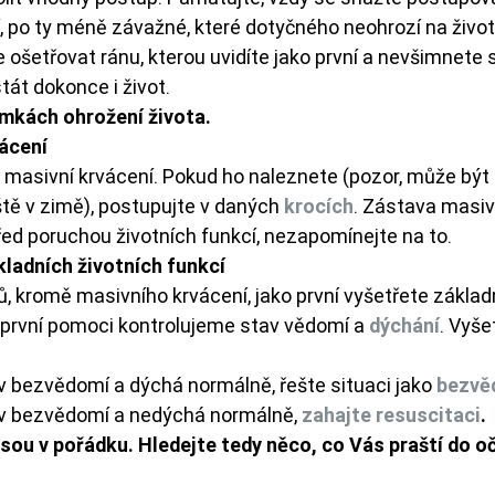
, po ty méně závažné, které dotyčného neohrozí na život
e ošetřovat ránu, kterou uvidíte jako první a nevšimnete s
át dokonce i život.
mkách ohrožení života. 
rvácení
 masivní krvácení. Pokud ho naleznete (pozor, může být 
tě v zimě), postupujte v daných 
krocích
. Zástava masiv
řed poruchou životních funkcí, nezapomínejte na to.
 základních životních funkcí
ů, kromě masivního krvácení, jako první vyšetřete základn
é první pomoci kontrolujeme stav vědomí a 
dýchání
. Vyše
v bezvědomí a dýchá normálně, řešte situaci jako 
bezvě
 v bezvědomí a nedýchá normálně, 
zahajte resuscitaci
.
jsou v pořádku. Hledejte tedy něco, co Vás praští do očí