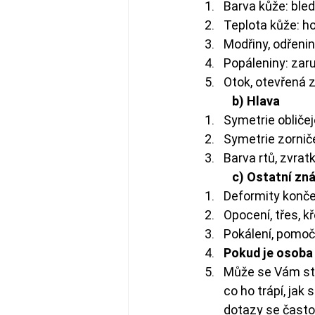
Barva kůže: bled
Teplota kůže: ho
Modřiny, odřenin
Popáleniny: zaru
Otok, otevřená z
            b) Hlava
Symetrie obličej
Symetrie zorniček
Barva rtů, zvrat
            c) Ostatní 
Deformity končet
Opocení, třes, k
Pokálení, pomoč
Pokud je osoba 
Může se Vám stá
co ho trápí, jak s
dotazy se často