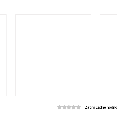
Hodnoceno 0 z 5 hvězdiček.
Zatím žádné hodno