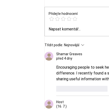
Přidejte hodnocení
Alergická reakce: projevy
Napsat komentář...
a první pomoc krok za
krokem
Třídit podle:
Nejnovější
Shamar Greaves
před 4 dny
Encouraging people to seek he
difference. I recently found a s
sharing useful information with
To se mi líbí
Reagovat
Host
(16. 7.)