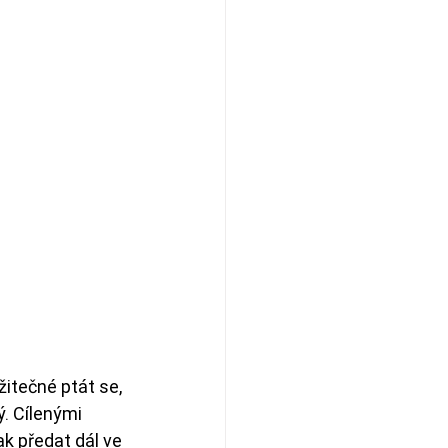
itečné ptát se, 
ký. Cílenými 
k předat dál ve 