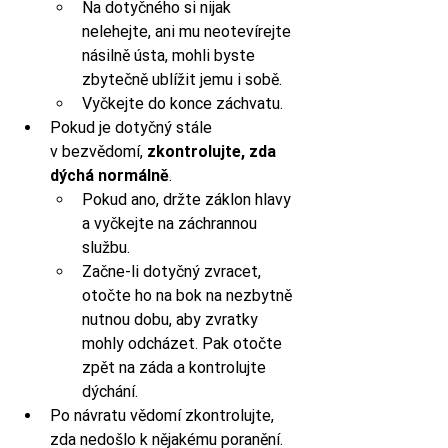
Na dotyčného si nijak 
nelehejte, ani mu neotevírejte 
násilně ústa, mohli byste 
zbytečně ublížit jemu i sobě. 
Vyčkejte do konce záchvatu.
Pokud je dotyčný stále 
v bezvědomí, 
zkontrolujte, zda 
dýchá normálně
. 
Pokud ano, držte záklon hlavy 
a vyčkejte na záchrannou 
službu. 
Začne-li dotyčný zvracet, 
otočte ho na bok na nezbytně 
nutnou dobu, aby zvratky 
mohly odcházet. Pak otočte 
zpět na záda a kontrolujte 
dýchání.
Po návratu vědomí zkontrolujte, 
zda nedošlo k nějakému poranění.