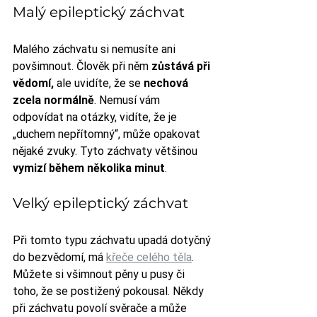
Malý epileptický záchvat
Malého záchvatu si nemusíte ani 
povšimnout. Člověk při něm 
zůstává při 
vědomí,
 ale uvidíte, že se 
nechová 
zcela normálně
. Nemusí vám 
odpovídat na otázky, vidíte, že je 
„duchem nepřítomný“, může opakovat 
nějaké zvuky. Tyto záchvaty většinou 
vymizí během několika minut
.
Velký epileptický záchvat
Při tomto typu záchvatu upadá dotyčný 
do bezvědomí, má 
křeče celého těla
. 
Můžete si všimnout pěny u pusy či 
toho, že se postižený pokousal. Někdy 
při záchvatu povolí svěrače a může 