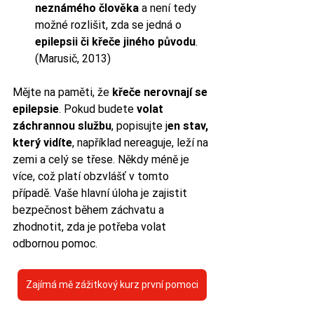
neznámého člověka
 a není tedy 
možné rozlišit, zda se jedná o 
epilepsii či křeče jiného původu
. 
(Marusič, 2013)
Mějte na paměti, že
 křeče nerovnají se 
epilepsie
. Pokud budete 
volat 
záchrannou službu
, popisujte j
en stav, 
který vidíte
, například nereaguje, leží na 
zemi a celý se třese. Někdy méně je 
více, což platí obzvlášť v tomto 
případě. Vaše hlavní úloha je zajistit 
bezpečnost během záchvatu a 
zhodnotit, zda je potřeba volat 
odbornou pomoc.
Zajímá mě zážitkový kurz první pomoci