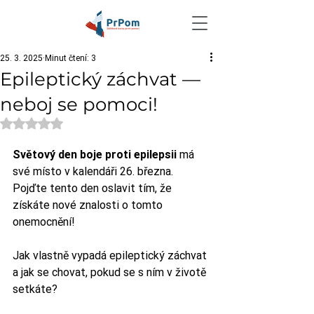
25. 3. 2025
Minut čtení: 3
Epileptický záchvat —
neboj se pomoci!
Hodnoceno NaN z 5 hvězdiček.
Světový den boje proti epilepsii 
má 
své místo v kalendáři 26. března. 
Pojďte tento den oslavit tím, že 
získáte nové znalosti o tomto 
onemocnění!
Jak vlastně vypadá epileptický záchvat 
a jak se chovat, pokud se s ním v životě 
setkáte?