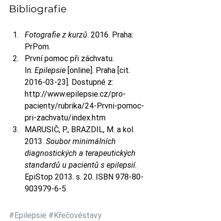
Bibliografie
Fotografie z kurzů
. 2016. Praha: 
PrPom.
První pomoc při záchvatu. 
In: 
Epilepsie
 [online]. Praha [cit. 
2016-03-23]. Dostupné z: 
http://www.epilepsie.cz/pro-
pacienty/rubrika/24-Prvni-pomoc-
pri-zachvatu/index.htm
MARUSIČ, P., BRAZDIL, M. a kol. 
2013. 
Soubor minimálních 
diagnostických a terapeutických 
standardů u pacientů s epilepsií.
EpiStop 2013. s. 20. ISBN 978-80-
903979-6-5
#Epilepsie
#Křečovéstavy