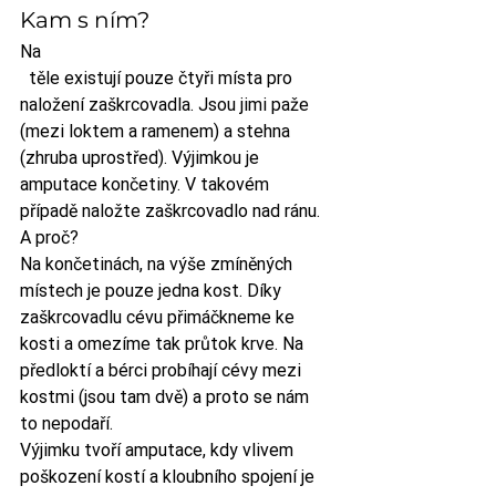
Kam s ním?
Na
  těle existují pouze čtyři místa pro 
naložení zaškrcovadla. Jsou jimi paže 
(mezi loktem a ramenem) a stehna 
(zhruba uprostřed). Výjimkou je 
amputace končetiny. V takovém 
případě naložte zaškrcovadlo nad ránu. 
A proč?
Na končetinách, na výše zmíněných 
místech je pouze jedna kost. Díky 
zaškrcovadlu cévu přimáčkneme ke 
kosti a omezíme tak průtok krve. Na 
předloktí a bérci probíhají cévy mezi 
kostmi (jsou tam dvě) a proto se nám 
to nepodaří.
Výjimku tvoří amputace, kdy vlivem 
poškození kostí a kloubního spojení je 