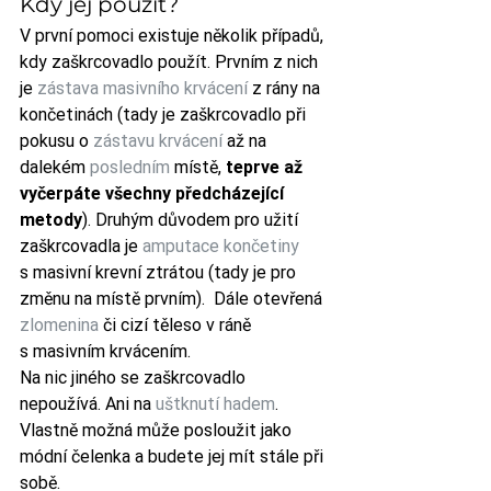
Kdy jej použít?
V první pomoci existuje několik případů, 
kdy zaškrcovadlo použít. Prvním z nich 
je 
zástava masivního krvácení
 z rány na 
končetinách (tady je zaškrcovadlo při 
pokusu o 
zástavu krvácení
 až na 
dalekém 
posledním
 místě, 
teprve až 
vyčerpáte všechny předcházející 
metody
). Druhým důvodem pro užití 
zaškrcovadla je 
amputace končetiny
s masivní krevní ztrátou (tady je pro 
změnu na místě prvním).  Dále otevřená 
zlomenina
 či cizí těleso v ráně 
s masivním krvácením.
Na nic jiného se zaškrcovadlo 
nepoužívá. Ani na 
uštknutí hadem
. 
Vlastně možná může posloužit jako 
módní čelenka a budete jej mít stále při 
sobě.