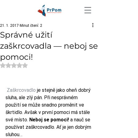
21. 1. 2017
Minut čtení: 2
Správné užití
zaškrcovadla — neboj se
pomoci!
Hodnoceno NaN z 5 hvězdiček.
Zaškrcovadlo
 je stejně jako oheň dobrý 
sluha, ale zlý pán. Při nesprávném 
použití se může snadno proměnit ve 
škrtidlo. Avšak v první pomoci má stále 
své místo. 
Neboj se pomoci!
 a nauč se 
používat zaškrcovadlo. Ať je jen dobrým 
sluhou…