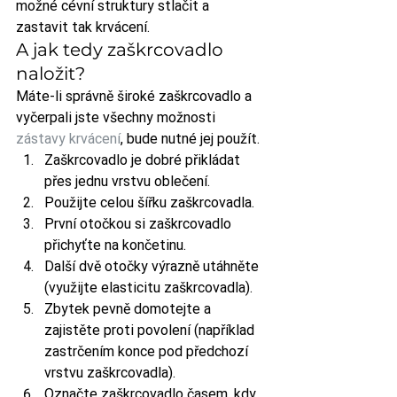
možné cévní struktury stlačit a 
zastavit tak krvácení.
A jak tedy zaškrcovadlo 
naložit?
Máte-li správně široké zaškrcovadlo a 
vyčerpali jste všechny možnosti 
zástavy krvácení
, bude nutné jej použít.
Zaškrcovadlo je dobré přikládat 
přes jednu vrstvu oblečení.
Použijte celou šířku zaškrcovadla.
První otočkou si zaškrcovadlo 
přichyťte na končetinu.
Další dvě otočky výrazně utáhněte 
(využijte elasticitu zaškrcovadla).
Zbytek pevně domotejte a 
zajistěte proti povolení (například 
zastrčením konce pod předchozí 
vrstvu zaškrcovadla).
Označte zaškrcovadlo časem, kdy 