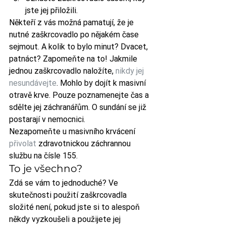
jste jej přiložili.
Někteří z vás možná pamatují, že je 
nutné zaškrcovadlo po nějakém čase 
sejmout. A kolik to bylo minut? Dvacet, 
patnáct? Zapomeňte na to! Jakmile 
jednou zaškrcovadlo naložíte, 
nikdy jej 
nesundávejte
. Mohlo by dojít k masivní 
otravě krve. Pouze poznamenejte čas a 
sdělte jej záchranářům. O sundání se již 
postarají v nemocnici.
Nezapomeňte u masivního krvácení 
přivolat
 zdravotnickou záchrannou 
službu na čísle 155.
To je všechno?
Zdá se vám to jednoduché? Ve 
skutečnosti použití zaškrcovadla 
složité není, pokud jste si to alespoň 
někdy vyzkoušeli a použijete jej 