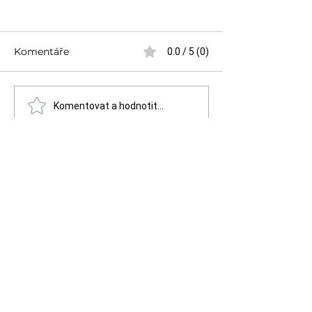
Komentáře
0.0 / 5 (0)
Úpal a úžeh — neboj se
Epileptický zá
Komentovat a hodnotit...
pomoci!
neboj se pomo