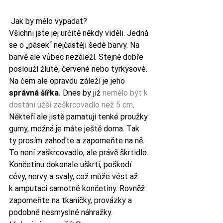
 Jak by mělo vypadat?
Všichni jste jej určitě někdy viděli. Jedná 
se o „pásek“ nejčastěji šedé barvy. Na 
barvě ale vůbec nezáleží. Stejně dobře 
poslouží žluté, červené nebo tyrkysové. 
Na čem ale opravdu záleží je jeho 
správná šířka.
 Dnes by již 
nemělo být k 
dostání užší zaškrcovadlo než 5 cm
. 
Někteří ale jistě pamatují tenké proužky 
gumy, možná je máte ještě doma. Tak 
ty prosím zahoďte a zapomeňte na ně. 
To není zaškrcovadlo, ale právě škrtidlo. 
Končetinu dokonale uškrtí, poškodí 
cévy, nervy a svaly, což může vést až 
k amputaci samotné končetiny. Rovněž 
zapomeňte na tkaničky, provázky a 
podobné nesmyslné náhražky.