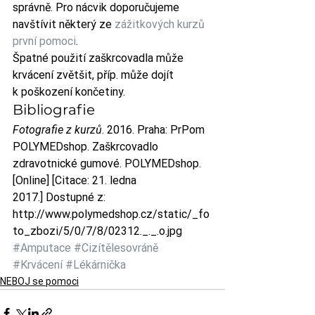
správně. Pro nácvik doporučujeme 
navštívit některý ze 
zážitkových kurzů 
první pomoci
.
Špatné použití zaškrcovadla může 
krvácení zvětšit, příp. může dojít 
k poškození končetiny.
Bibliografie
Fotografie z kurzů
. 2016. Praha: PrPom
POLYMEDshop. Zaškrcovadlo 
zdravotnické gumové. POLYMEDshop. 
[Online] [Citace: 21. ledna 
2017.] Dostupné z: 
http://www.polymedshop.cz/static/_fo
to_zbozi/5/0/7/8/02312._._.o.jpg
#Amputace
#Cizítělesovráně
#Krvácení
#Lékárnička
NEBOJ se pomoci