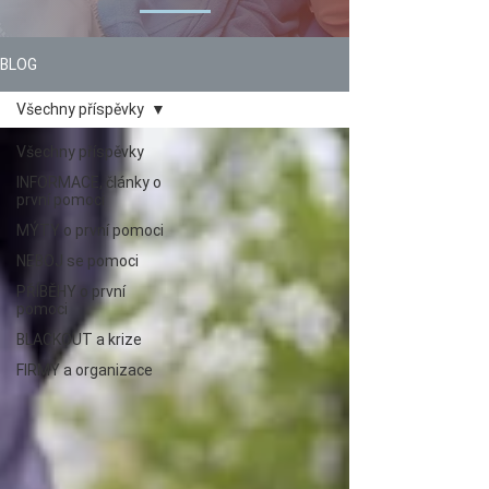
BLOG
Všechny příspěvky
Všechny příspěvky
INFORMACE, články o
první pomoci
MÝTY o první pomoci
NEBOJ se pomoci
PŘÍBĚHY o první
pomoci
BLACKOUT a krize
FIRMY a organizace