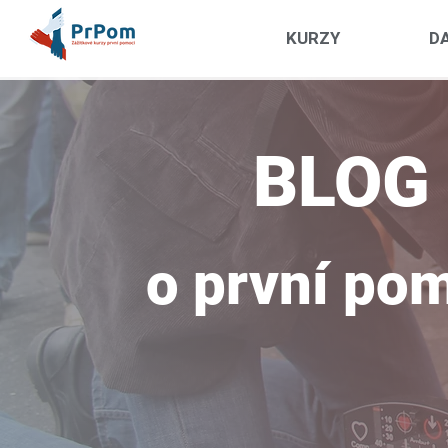
KURZY
DA
BLOG
o první po