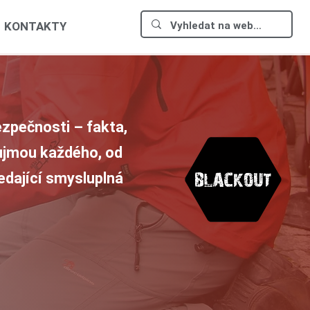
KONTAKTY
zpečnosti – fakta,
aujmou každého, od
ledající smysluplná