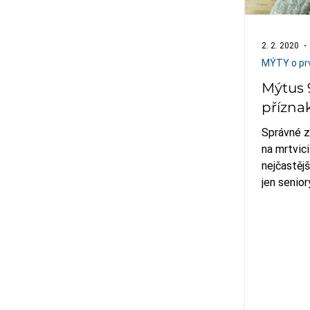
2. 2. 2020
MÝTY o pr
Mýtus 
přízna
Správné z
na mrtvic
nejčastějš
jen senior