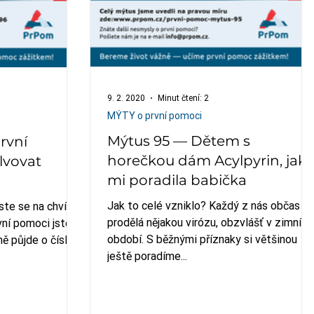
9. 2. 2020
Minut čtení: 2
MÝTY o první pomoci
Mýtus 95 — Dětem s
rvní
horečkou dám Acylpyrin, jak
lvovat
mi poradila babička
Jak to celé vzniklo? Každý z nás občas
te se na chvíli
prodělá nějakou virózu, obzvlášť v zimním
vní pomoci jste
období. S běžnými příznaky si většinou
mě půjde o číslo
ještě poradíme...