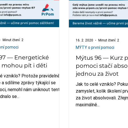
Minut čtení: 2
16. 2. 2020
Minut čtení: 2
vní pomoci
MÝTY o první pomoci
97 — Energetické
Mýtus 96 — Kurz p
 mohou pít i děti
pomoci stačí abso
jednou za život
lé vzniklo? Protože pravidelně
a sdílíme zprávy týkající se
Jak to celé vzniklo? Pokus
oci, nemohl nám uniknout tento
zamyslet, kolik školení pr
dnalo se...
za život absolvovali. Zřej
maximálně...