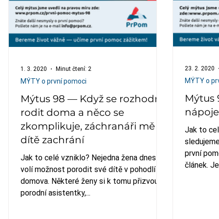
23. 2. 2020
1. 3. 2020
Minut čtení: 2
MÝTY o pr
MÝTY o první pomoci
Mýtus 
Mýtus 98 — Když se rozhodnu
nápoje
rodit doma a něco se
zkomplikuje, záchranáři mě i
Jak to ce
dítě zachrání
sledujeme 
první pom
Jak to celé vzniklo? Nejedna žena dnes
článek. Je
volí možnost porodit své dítě v pohodlí
domova. Některé ženy si k tomu přizvou
porodní asistentky,...