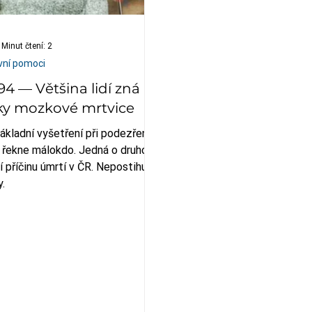
Minut čtení: 2
vní pomoci
94 — Většina lidí zná
ky mozkové mrtvice
ákladní vyšetření při podezření
i řekne málokdo. Jedná o druhou
í příčinu úmrtí v ČR. Nepostihuje
y.