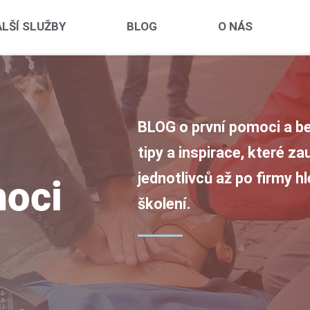
LŠÍ SLUŽBY
BLOG
O NÁS
BLOG o první pomoci a be
tipy a inspirace, které z
jednotlivců až po firmy h
moci
školení.